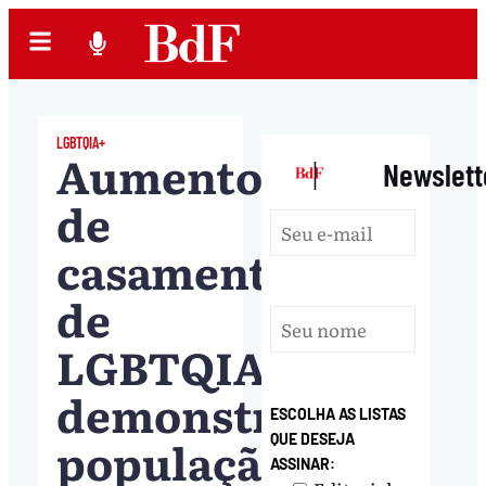
LGBTQIA+
Aumento
|
Newslett
de
casamentos
de
LGBTQIA+
demonstra
ESCOLHA AS LISTAS
população
QUE DESEJA
ASSINAR: