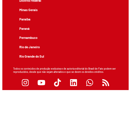
Distrito Federal
Minas Gerais
Paraíba
Paraná
Pernambuco
Rio de Janeiro
Rio Grande do Sul
Todos os conteúdos de produção exclusiva e de autoria editorial do Brasil de Fato podem ser
reproduzidos, desde que não sejam alterados e que se deem os devidos créditos.