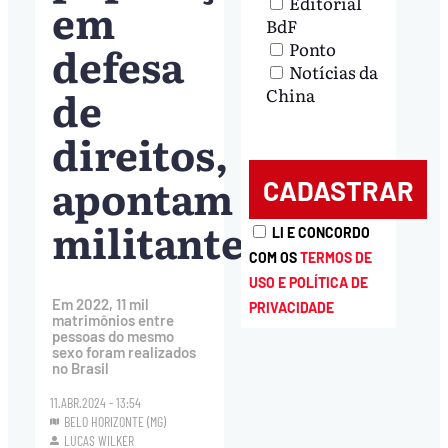
Editorial
em
BdF
defesa
Ponto
Notícias da
de
China
direitos,
apontam
militantes
LI E CONCORDO
COM OS
TERMOS DE
USO E POLÍTICA DE
Em 2022, 11 mil
PRIVACIDADE
matrimônios entre
pessoas do mesmo
sexo foram realizados
no Brasil
11.ABR.2024 - 13:54
BELO HORIZONTE (MG)
LUCAS WILKER