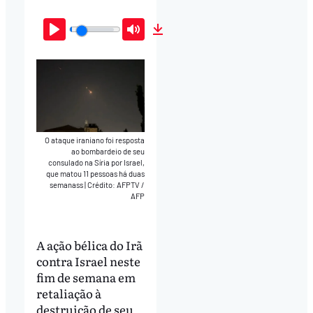
Play
Mute
Download
O ataque iraniano foi resposta
ao bombardeio de seu
consulado na Síria por Israel,
que matou 11 pessoas há duas
semanass
|
Crédito: AFPTV /
AFP
A ação bélica do Irã
contra Israel neste
fim de semana em
retaliação à
destruição de seu