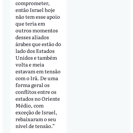
comprometer,
então Israel hoje
não tem esse apoio
que teria em
outros momentos
desses aliados
árabes que estão do
lado dos Estados
Unidos e também
volta e meia
estavam em tensão
com o Irã. De uma
forma geral os
conflitos entre os
estados no Oriente
Médio, com
exceção de Israel,
rebaixaram o seu
nível de tensão.”