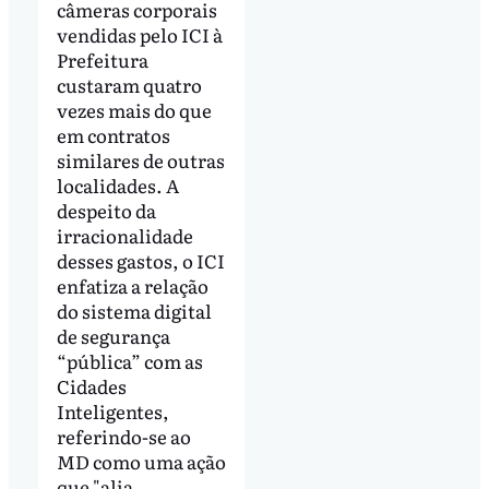
câmeras corporais
vendidas pelo ICI à
Prefeitura
custaram quatro
vezes mais do que
em contratos
similares de outras
localidades. A
despeito da
irracionalidade
desses gastos, o ICI
enfatiza a relação
do sistema digital
de segurança
“pública” com as
Cidades
Inteligentes,
referindo-se ao
MD como uma ação
que "alia