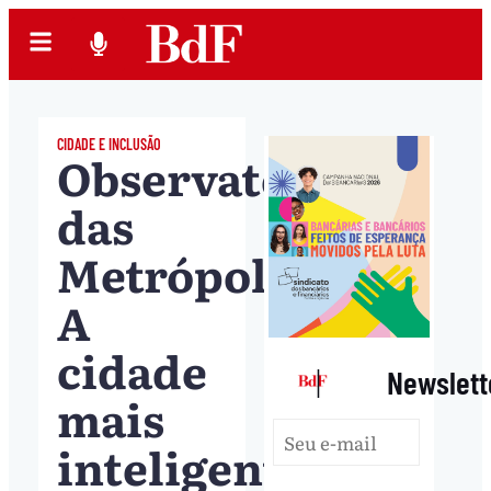
CIDADE E INCLUSÃO
Observatório
das
Metrópoles.
A
cidade
|
Newslett
mais
inteligente