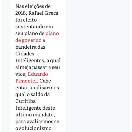
Nas eleições de
2018, Rafael Greca
foi eleito
sustentando em
seu plano de
plano
de governo
a
bandeira das
Cidades
Inteligentes, a qual
almeja passar a seu
vice,
Eduardo
Pimentel
. Cabe
então analisarmos
qual o saldo da
Curitiba
Inteligente deste
último mandato,
para avaliarmos se
o solucionismo