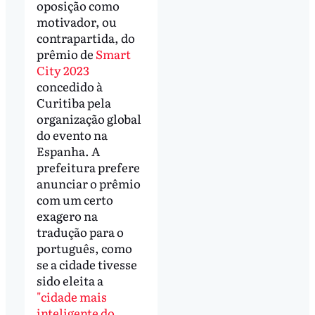
oposição como
motivador, ou
contrapartida, do
prêmio de
Smart
City 2023
concedido à
Curitiba pela
organização global
do evento na
Espanha. A
prefeitura prefere
anunciar o prêmio
com um certo
exagero na
tradução para o
português, como
se a cidade tivesse
sido eleita a
"cidade mais
inteligente do