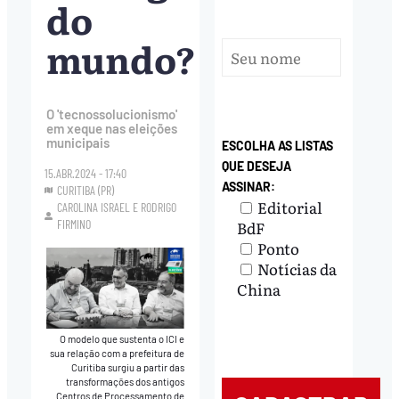
do
mundo?
O 'tecnossolucionismo'
em xeque nas eleições
municipais
ESCOLHA AS LISTAS
QUE DESEJA
15.ABR.2024 - 17:40
ASSINAR:
CURITIBA (PR)
Editorial
CAROLINA ISRAEL
E
RODRIGO
BdF
FIRMINO
Ponto
Notícias da
China
O modelo que sustenta o ICI e
sua relação com a prefeitura de
Curitiba surgiu a partir das
transformações dos antigos
Centros de Processamento de