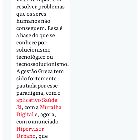
resolver problemas
que os seres
humanos não
conseguem. Essa é
a base do que se
conhece por
solucionismo
tecnológico ou
tecnossolucionismo.
A gestão Greca tem
sido fortemente
pautada por esse
paradigma, com o
aplicativo Saúde
Já
, com a
Muralha
Digital
e, agora,
com o anunciado
Hipervisor
Urbano
, que