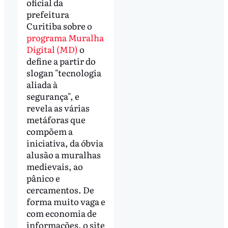
oficial da
prefeitura
Curitiba sobre o
programa Muralha
Digital (MD)
o
define a partir do
slogan "tecnologia
aliada à
segurança", e
revela as várias
metáforas que
compõem a
iniciativa, da óbvia
alusão a muralhas
medievais, ao
pânico e
cercamentos. De
forma muito vaga e
com economia de
informações, o site