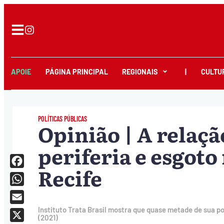
APOIE
PÁGINA PRINCIPAL
REGIONAIS
|
CULTU
POLÍTICAS PÚBLICAS
Opinião | A relaçã
periferia e esgoto
Recife
Facebook
WhatsApp
Email
Instituto Trata Brasil mostra que quase metade de sua 
(2021)