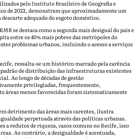
izados pelo Instituto Brasileiro de Geografia e
ráfico de 2022, demonstram que aproximadamente um
 descarte adequado do esgoto doméstico.
a RMR se destaca como a segunda mais desigual do país e
ita entre os 40% mais pobres das metrópoles do
entes problemas urbanos, incluindo o acesso a serviços
ecife, ressalta-se um histórico marcado pela carência
 padrão de distribuição das infraestruturas existentes
ial. Ao longo de décadas de gestão
ivamente privilegiadas, frequentemente,
o áreas menos favorecidas foram sistematicamente
em detrimento das áreas mais carentes, ilustra
gualdade perpetuada através das políticas urbanas.
s a redutos de riqueza, casos comuns no Recife, isso
áreas. Ao contrário, a desigualdade é acentuada,