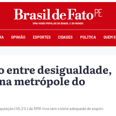
RA
OPINIÃO
ESPORTES
CIDADES
POLÍTICA
QUEM 
o entre desigualdade,
 na metrópole do
população (45,2%) da RMR vive sem coleta adequada de esgoto