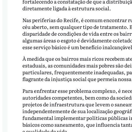
fortalecendo a constatação de que a distribuiçã
diretamente ligada à estrutura social.
Nas periferias do Recife, é comum encontrar rua
céu aberto, sem qualquer tipo de tratamento. E
disparidade de condições de vida entre os bair
algumas áreas o esgoto é devidamente coletado 
esse serviço básico é um benefício inalcançáve
À medida que os bairros mais ricos recebem at
estaduais, as comunidades mais pobres são de
particulares, frequentemente inadequadas, par
flagrante da injustiça social que permeia nossa
Para enfrentar esse problema complexo, é nec
autoridades competentes, bem como da sociedade
projetos de infraestrutura que levem o sanea
independentemente de sua localização geográf
fundamental implementar políticas públicas in
básicos como saneamento, que influencia tant
e qualidade de vida.