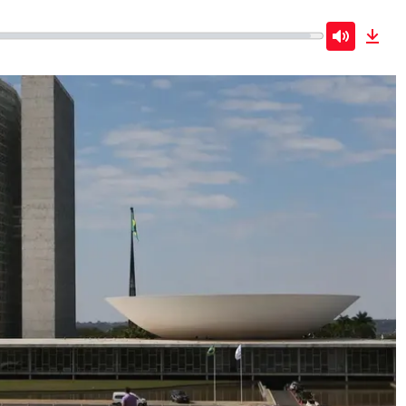
Mute
Dow