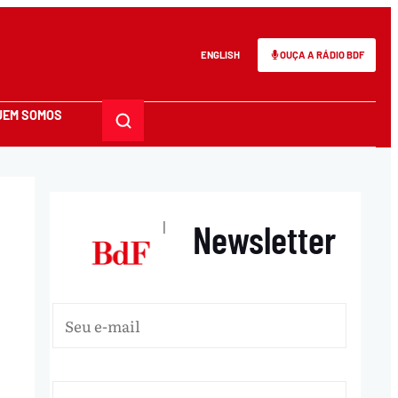
ENGLISH
OUÇA A RÁDIO BDF
UEM SOMOS
Newsletter
|