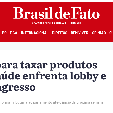
POLÍTICA
INTERNACIONAL
DIREITOS
BEM VIVER
OPINIÃO
Q
ara taxar produtos
aúde enfrenta lobby e
ngresso
orma Tributária ao parlamento até o início da próxima semana