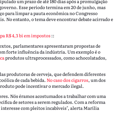
tipulado um prazo de até 180 dias após a promulgação
 governo. Esse período termina em 20 de junho, mas
ço para limpar a pauta econômica no Congresso
is. No entanto, o tema deve encontrar debate acirrado e
pa R$ 4,3 bi em impostos
::
textos, parlamentares apresentaram propostas de
m forte influência da indústria. Um exemplo é o
ica
produtos ultraprocessados, como achocolatados,
las produtoras de cerveja, que defendem diferentes
coólica de cada bebida.
No caso dos cigarros
, um dos
roduto pode incentivar o mercado ilegal.
etores. Nós éramos acostumados a trabalhar com uma
ecífica de setores a serem regulados. Com a reforma
nteresse com pleitos incabíveis", alerta Marília