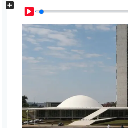
X
Share
Play