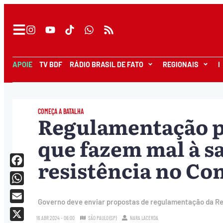
APOIE
TV BDF
RÁDIO BRASIL DE FATO
REGIONAIS
I
COMEÇA A BATALHA
Regulamentação p
que fazem mal à s
resistência no Co
Facebook
WhatsApp
Governo deve enviar propostas de regulamentação da Ref
Email
16.ABR.2024 - 06:00
SÃO PAULO (SP)
NARA LACERDA