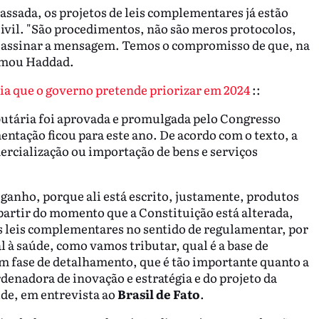
ssada, os projetos de leis complementares já estão
ivil. "São procedimentos, não são meros protocolos,
ai assinar a mensagem. Temos o compromisso de que, na
irmou Haddad.
ia que o governo pretende priorizar em 2024
::
utária foi aprovada e promulgada pelo Congresso
ntação ficou para este ano. De acordo com o texto, a
ercialização ou importação de bens e serviços
 ganho, porque ali está escrito, justamente, produtos
partir do momento que a Constituição está alterada,
s leis complementares no sentido de regulamentar, por
 à saúde, como vamos tributar, qual é a base de
em fase de detalhamento, que é tão importante quanto a
rdenadora de inovação e estratégia e do projeto da
de, em entrevista ao
Brasil de Fato
.