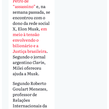
Petro de
“assassino”
e, na
semana passada, se
encontrou com o
dono da rede social
X, Elon Musk,
em
meio à tensão
envolvendo o
bilionário e a
Justiça brasileira
.
Segundo o jornal
argentino
Clarín
,
Milei ofereceu
ajuda a Musk.
Segundo Roberto
Goulart Menezes,
professor de
Relações
Internacionais da