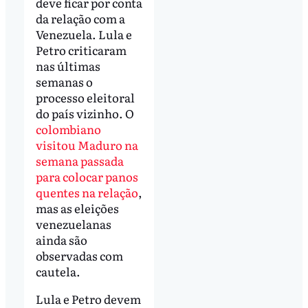
deve ficar por conta
da relação com a
Venezuela. Lula e
Petro criticaram
nas últimas
semanas o
processo eleitoral
do país vizinho. O
colombiano
visitou Maduro na
semana passada
para colocar panos
quentes na relação
,
mas as eleições
venezuelanas
ainda são
observadas com
cautela.
Lula e Petro devem