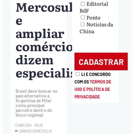
Mercosul
Editorial
BdF
e
Ponto
Notícias da
ampliar
China
comércio,
dizem
especialistas
LI E CONCORDO
COM OS
TERMOS DE
USO E POLÍTICA DE
Brasil deve buscar no
país alternativa à
PRIVACIDADE
Argentina de Milei
como principal
parceiro dentro do
bloco regional
17.ABR.2024 - 09:30
CARACAS (VENEZUELA)