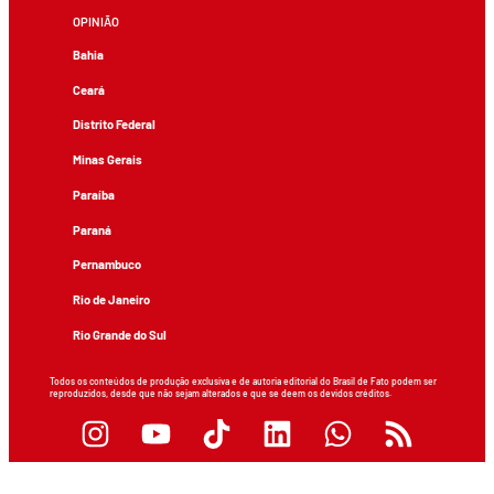
OPINIÃO
Bahia
Ceará
Distrito Federal
Minas Gerais
Paraíba
Paraná
Pernambuco
Rio de Janeiro
Rio Grande do Sul
Todos os conteúdos de produção exclusiva e de autoria editorial do Brasil de Fato podem ser
reproduzidos, desde que não sejam alterados e que se deem os devidos créditos.