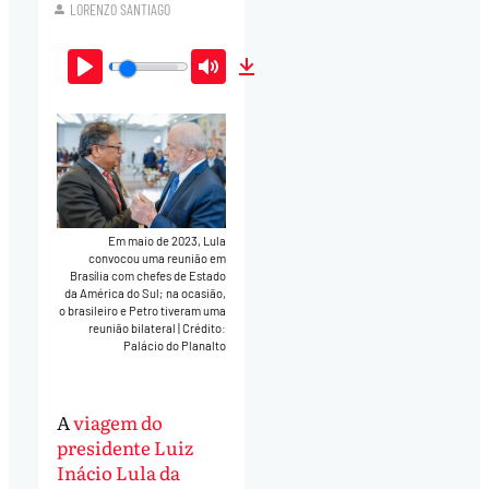
LORENZO SANTIAGO
Play
Mute
Download
Em maio de 2023, Lula
convocou uma reunião em
Brasília com chefes de Estado
da América do Sul; na ocasião,
o brasileiro e Petro tiveram uma
reunião bilateral
|
Crédito:
Palácio do Planalto
A
viagem do
presidente Luiz
Inácio Lula da