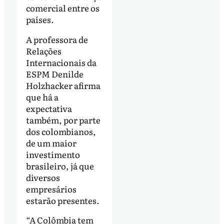
comercial entre os
países.
A professora de
Relações
Internacionais da
ESPM Denilde
Holzhacker afirma
que há a
expectativa
também, por parte
dos colombianos,
de um maior
investimento
brasileiro, já que
diversos
empresários
estarão presentes.
“A Colômbia tem