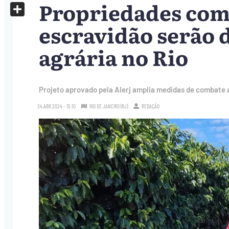
Propriedades com 
X
Share
escravidão serão 
agrária no Rio
Projeto aprovado pela Alerj amplia medidas de combate 
24.ABR.2024 - 15:10
RIO DE JANEIRO (RJ)
REDAÇÃO