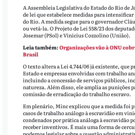
A Assembleia Legislativa do Estado do Rio de J
de lei que estabelece medidas para intensifica
do Rio. A medida segue para o governador Cláud
ou vetá-la. O Projeto de Lei 558/23 dos deputa
Josemar (PSol) e Vinícius Cozzolino (União).
Leia também:
Organizações vão à ONU cobr
Brasil
O texto altera a Lei 4.744/06 já existente, que 
Estado e empresas envolvidas com trabalho aná
incluindo a concessão de serviços públicos, inc
natureza. Além disso, ele amplia as punições p
comissão de erradicação do trabalho escravo.
Em plenário, Minc explicou que a medida foi p
casos de trabalho análogo à escravidão em viní
condenados por prática análoga à escravidão p
receber inventivos. É mais uma forma de cercar
podemos legislar sobre a questão administrativ