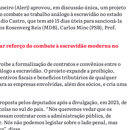
aneiro (Alerj) aprovou, em discussão única, um projeto
r o combate ao trabalho análogo à escravidão no estado
io Castro, que tem até 15 dias úteis para sancioná-la
dos Rosenverg Reis (MDB), Carlos Minc (PSB), Prof.
ar reforço do combate à escravidão moderna no
proíbe a formalização de contratos e convênios entre o
logo a escravidão. O projeto expande a proibição,
entivos fiscais e benefícios tributários de qualquer
ara as empresas envolvidas, além dos sócios, e cria uma
roposta pelos deputados após a divulgação, em 2023, de
colas no sul do país. “Nós queremos vedar que os
ossam contratar com a administração pública, de
. Nós não podemos legislar sobre o lado penal, mas
a”, disse.