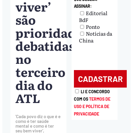
viver’
ASSINAR:
Editorial
são
BdF
Ponto
prioridades
Notícias da
debatidas
China
no
terceiro
dia do
ATL
LI E CONCORDO
COM OS
TERMOS DE
USO E POLÍTICA DE
PRIVACIDADE
'Cada povo diz o que é e
como é ter saúde
mental e como é ter
seu bem viver',