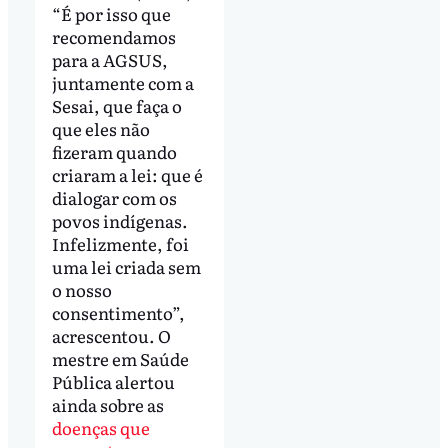
“É por isso que
recomendamos
para a AGSUS,
juntamente com a
Sesai, que faça o
que eles não
fizeram quando
criaram a lei: que é
dialogar com os
povos indígenas.
Infelizmente, foi
uma lei criada sem
o nosso
consentimento”,
acrescentou. O
mestre em Saúde
Pública alertou
ainda sobre as
doenças que