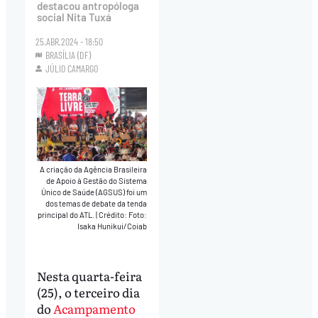
destacou antropóloga
social Nita Tuxá
25.ABR.2024 - 18:50
BRASÍLIA (DF)
JÚLIO CAMARGO
A criação da Agência Brasileira
de Apoio à Gestão do Sistema
Único de Saúde (AGSUS) foi um
dos temas de debate da tenda
principal do ATL.
|
Crédito: Foto:
Isaka Hunikui/Coiab
Nesta quarta-feira
(25), o terceiro dia
do
Acampamento