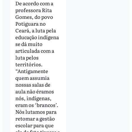
De acordo com a
professora Rita
Gomes, do povo
Potiguara no
Ceará, a luta pela
educação indígena
se dá muito
articulada com a
luta pelos
territórios.
“Antigamente
quem assumia
nossas salas de
aula não éramos
nós, indígenas,
eram os ‘brancos’.
Nós lutamos para
retomar a gestão
escolar para que
ela de fato tivesse a