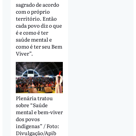
sagrado de acordo
com o próprio
território. Então
cada povo diz o que
é e como é ter
saúde mental e
como é ter seu Bem
Viver”.
Plenária tratou
sobre “Saúde
mental e bem-viver
dos povos
indígenas” / Foto:
Divulgação/Apib