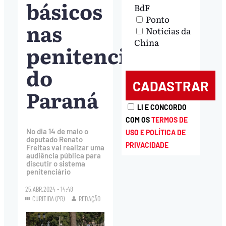
básicos
BdF
Ponto
nas
Notícias da
China
penitenciárias
do
Paraná
LI E CONCORDO
COM OS
TERMOS DE
No dia 14 de maio o
USO E POLÍTICA DE
deputado Renato
PRIVACIDADE
Freitas vai realizar uma
audiência pública para
discutir o sistema
penitenciário
25.ABR.2024 - 14:48
CURITIBA (PR)
REDAÇÃO