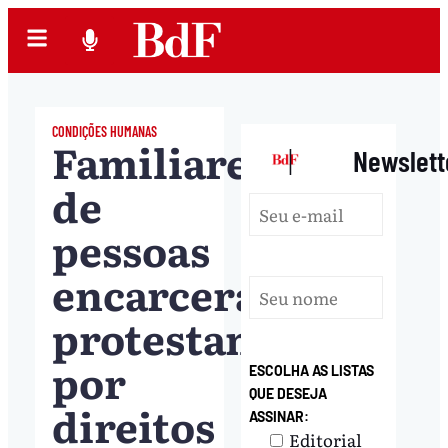
CONDIÇÕES HUMANAS
Familiares
|
Newslett
de
pessoas
encarceradas
protestam
por
ESCOLHA AS LISTAS
QUE DESEJA
direitos
ASSINAR:
Editorial