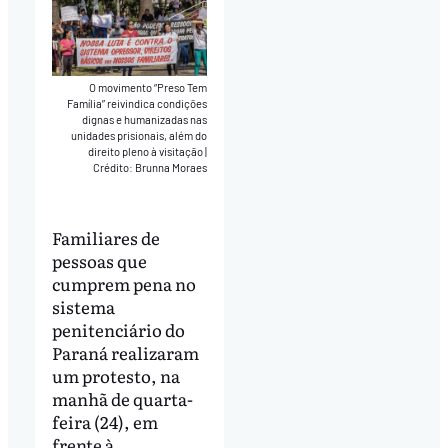
O movimento “Preso Tem
Família” reivindica condições
dignas e humanizadas nas
unidades prisionais, além do
direito pleno à visitação
|
Crédito: Brunna Moraes
Familiares de
pessoas que
cumprem pena no
sistema
penitenciário do
Paraná realizaram
um protesto, na
manhã de quarta-
feira (24), em
frente à