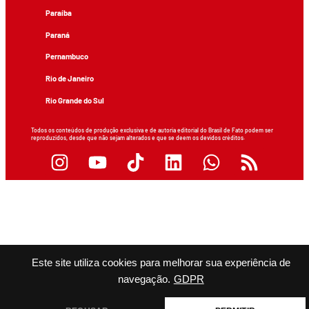
Paraíba
Paraná
Pernambuco
Rio de Janeiro
Rio Grande do Sul
Todos os conteúdos de produção exclusiva e de autoria editorial do Brasil de Fato podem ser
reproduzidos, desde que não sejam alterados e que se deem os devidos créditos.
Este site utiliza cookies para melhorar sua experiência de
navegação.
GDPR