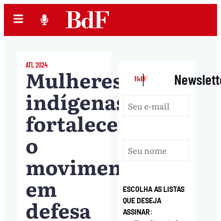
ATL 2024
Mulheres
|
Newslett
indígenas
fortalecem
o
movimento
em
ESCOLHA AS LISTAS
defesa
QUE DESEJA
ASSINAR: