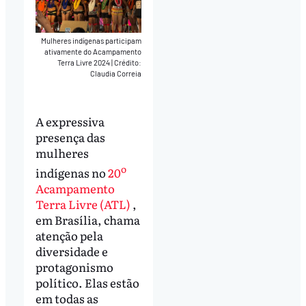
Mulheres indígenas participam
ativamente do Acampamento
Terra Livre 2024
|
Crédito:
Claudia Correia
A expressiva
presença das
mulheres
o
indígenas no
20
Acampamento
Terra Livre (ATL)
,
em Brasília, chama
atenção pela
diversidade e
protagonismo
político. Elas estão
em todas as