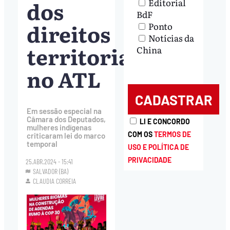
dos
Editorial
BdF
direitos
Ponto
Notícias da
territoriais
China
no ATL
Em sessão especial na
Câmara dos Deputados,
LI E CONCORDO
mulheres indígenas
COM OS
TERMOS DE
criticaram lei do marco
temporal
USO E POLÍTICA DE
PRIVACIDADE
25.ABR.2024 - 15:41
SALVADOR (BA)
CLAUDIA CORREIA