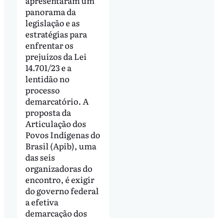
apresentaram um
panorama da
legislação e as
estratégias para
enfrentar os
prejuízos da Lei
14.701/23 e a
lentidão no
processo
demarcatório. A
proposta da
Articulação dos
Povos Indígenas do
Brasil (Apib), uma
das seis
organizadoras do
encontro, é exigir
do governo federal
a efetiva
demarcação dos