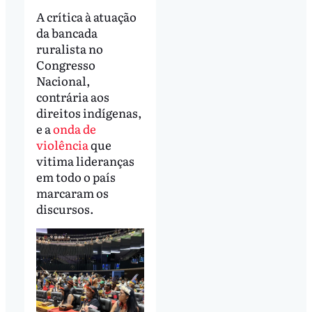
A crítica à atuação
da bancada
ruralista no
Congresso
Nacional,
contrária aos
direitos indígenas,
e a
onda de
violência
que
vitima lideranças
em todo o país
marcaram os
discursos.