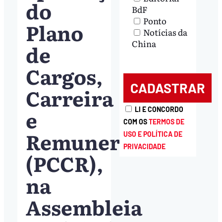
do
BdF
Ponto
Plano
Notícias da
China
de
Cargos,
Carreira
e
LI E CONCORDO
COM OS
TERMOS DE
Remuneração
USO E POLÍTICA DE
PRIVACIDADE
(PCCR),
na
Assembleia