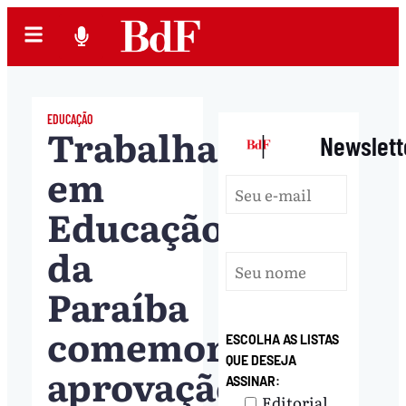
EDUCAÇÃO
Trabalhadores
|
Newslett
em
Educação
da
Paraíba
comemoram
ESCOLHA AS LISTAS
QUE DESEJA
aprovação
ASSINAR:
Editorial