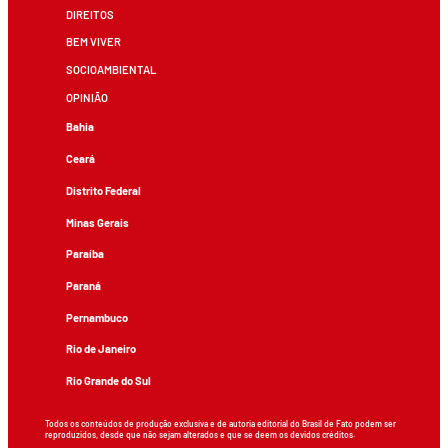
DIREITOS
BEM VIVER
SOCIOAMBIENTAL
OPINIÃO
Bahia
Ceará
Distrito Federal
Minas Gerais
Paraíba
Paraná
Pernambuco
Rio de Janeiro
Rio Grande do Sul
Todos os conteúdos de produção exclusiva e de autoria editorial do Brasil de Fato podem ser
reproduzidos, desde que não sejam alterados e que se deem os devidos créditos.