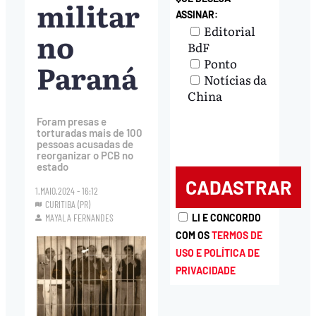
militar
ASSINAR:
Editorial
no
BdF
Ponto
Paraná
Notícias da
China
Foram presas e
torturadas mais de 100
pessoas acusadas de
reorganizar o PCB no
estado
1.MAIO.2024 - 16:12
CURITIBA (PR)
LI E CONCORDO
MAYALA FERNANDES
COM OS
TERMOS DE
USO E POLÍTICA DE
PRIVACIDADE