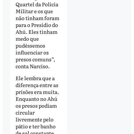
Quartel da Polícia
Militar e os que
não tinham foram
para o Presídio do
Ahú. Eles tinham
medo que
pudéssemos
influenciar os
presos comuns”,
conta Narciso.
Ele lembra que a
diferença entre as
prisões era muita.
Enquanto no Ahú
os presos podiam
circular
livremente pelo
pátio e ter banho
de sol constante,