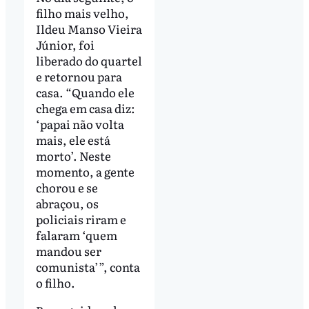
filho mais velho,
Ildeu Manso Vieira
Júnior, foi
liberado do quartel
e retornou para
casa. “Quando ele
chega em casa diz:
‘papai não volta
mais, ele está
morto’. Neste
momento, a gente
chorou e se
abraçou, os
policiais riram e
falaram ‘quem
mandou ser
comunista’”, conta
o filho.