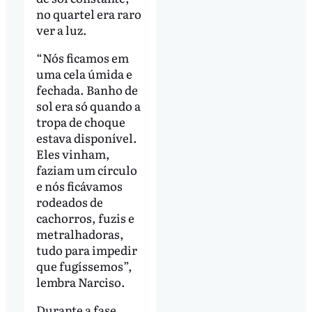
no quartel era raro
ver a luz.
“Nós ficamos em
uma cela úmida e
fechada. Banho de
sol era só quando a
tropa de choque
estava disponível.
Eles vinham,
faziam um círculo
e nós ficávamos
rodeados de
cachorros, fuzis e
metralhadoras,
tudo para impedir
que fugíssemos”,
lembra Narciso.
Durante a fase