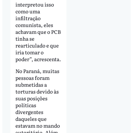
interpretou isso
como uma
infiltração
comunista, eles
achavam que o PCB
tinha se
rearticulado e que
iria tomar o
poder”, acrescenta.
No Paraná, muitas
pessoas foram
submetidas a
torturas devido às
suas posições
políticas
divergentes
daqueles que
estavam no mando
autoritário. Além