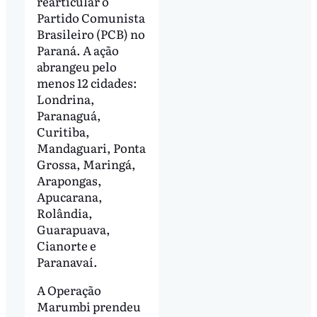
rearticular o
Partido Comunista
Brasileiro (PCB) no
Paraná. A ação
abrangeu pelo
menos 12 cidades:
Londrina,
Paranaguá,
Curitiba,
Mandaguari, Ponta
Grossa, Maringá,
Arapongas,
Apucarana,
Rolândia,
Guarapuava,
Cianorte e
Paranavaí.
A Operação
Marumbi prendeu