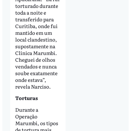
torturado durante
toda a noite e
transferido para
Curitiba, onde fui
mantido em um
local clandestino,
supostamente na
Clínica Marumbi.
Cheguei de olhos
vendados e nunca
soube exatamente
onde estava”,
revela Narciso.
Torturas
Durante a
Operação
Marumbi, os tipos
de tortura mais