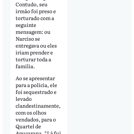
Contudo, seu
irmão foi preso e
torturado com a
seguinte
mensagem: ou
Narciso se
entregava ou eles
iriam prender e
torturar toda a
família.
Ao se apresentar
para a polícia, ele
foi sequestrado e
levado
clandestinamente,
com os olhos
vendados, para o
Quartel de
Apucarana. “Lá fui