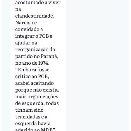
acostumado a viver
na
clandestinidade,
Narciso é
convidado a
integrar o PCB e
ajudar na
reorganização do
partido no Paraná,
no ano de 1974.
“Embora fosse
crítico ao PCB,
acabei aceitando
porque não existia
mais organizações
de esquerda, todas
tinham sido
trucidadas e a
esquerda havia
aderido ao MDB”,