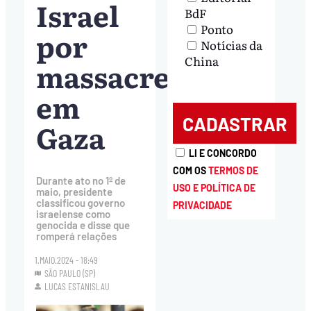
Israel
BdF
Ponto
por
Notícias da
China
massacre
em
Gaza
LI E CONCORDO
COM OS
TERMOS DE
Durante ato no 1º de
USO E POLÍTICA DE
maio, presidente
classificou governo
PRIVACIDADE
israelense como
genocida e disse que
romperá relações
1.MAIO.2024 - 18:49
SÃO PAULO (SP)
LUCAS ESTANISLAU