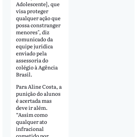
Adolescente], que
visa proteger
qualquer ação que
possa constranger
menores", diz
comunicado da
equipe jurídica
enviado pela
assessoria do
colégio à Agência
Brasil.
Para Aline Costa, a
punição do alunos
é acertada mas
deve ir além.
“Assim como
qualquer ato
infracional
cometido por