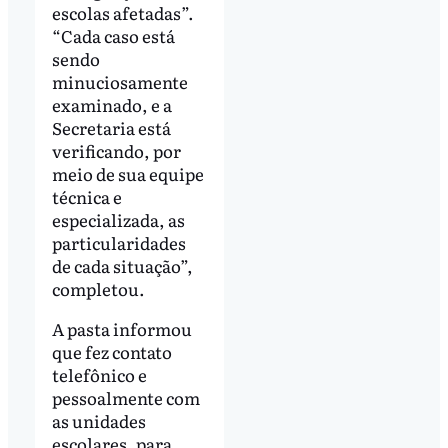
escolas afetadas”.
“Cada caso está
sendo
minuciosamente
examinado, e a
Secretaria está
verificando, por
meio de sua equipe
técnica e
especializada, as
particularidades
de cada situação”,
completou.
A pasta informou
que fez contato
telefônico e
pessoalmente com
as unidades
escolares, para