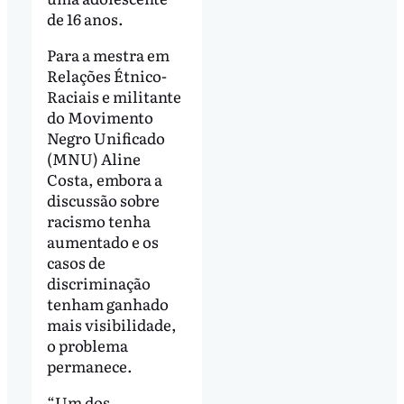
de 16 anos.
Para a mestra em
Relações Étnico-
Raciais e militante
do Movimento
Negro Unificado
(MNU) Aline
Costa, embora a
discussão sobre
racismo tenha
aumentado e os
casos de
discriminação
tenham ganhado
mais visibilidade,
o problema
permanece.
“Um dos