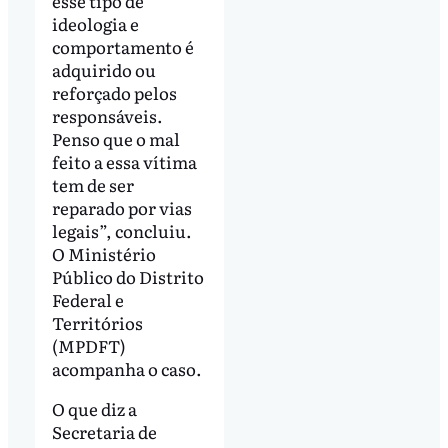
esse tipo de
ideologia e
comportamento é
adquirido ou
reforçado pelos
responsáveis.
Penso que o mal
feito a essa vítima
tem de ser
reparado por vias
legais”, concluiu.
O Ministério
Público do Distrito
Federal e
Territórios
(MPDFT)
acompanha o caso.
O que diz a
Secretaria de