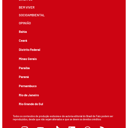
BEM VIVER
SOCIOAMBIENTAL
OPINIÃO
Bahia
Ceará
Distrito Federal
Minas Gerais
Paraíba
Paraná
Pernambuco
Rio de Janeiro
Rio Grande do Sul
Todos os conteúdos de produção exclusiva e de autoria editorial do Brasil de Fato podem ser
reproduzidos, desde que não sejam alterados e que se deem os devidos créditos.