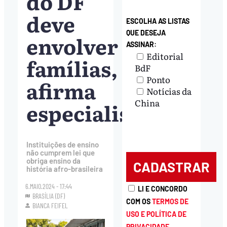
do DF
deve
ESCOLHA AS LISTAS
QUE DESEJA
envolver
ASSINAR:
Editorial
famílias,
BdF
Ponto
afirma
Notícias da
China
especialista
Instituições de ensino
não cumprem lei que
obriga ensino da
história afro-brasileira
6.MAIO.2024 - 17:44
LI E CONCORDO
BRASÍLIA (DF)
COM OS
TERMOS DE
BIANCA FEIFEL
USO E POLÍTICA DE
PRIVACIDADE