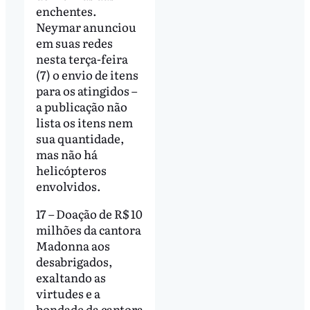
enchentes.
Neymar anunciou
em suas redes
nesta terça-feira
(7) o envio de itens
para os atingidos –
a publicação não
lista os itens nem
sua quantidade,
mas não há
helicópteros
envolvidos.
17 – Doação de R$ 10
milhões da cantora
Madonna aos
desabrigados,
exaltando as
virtudes e a
bondade da cantora