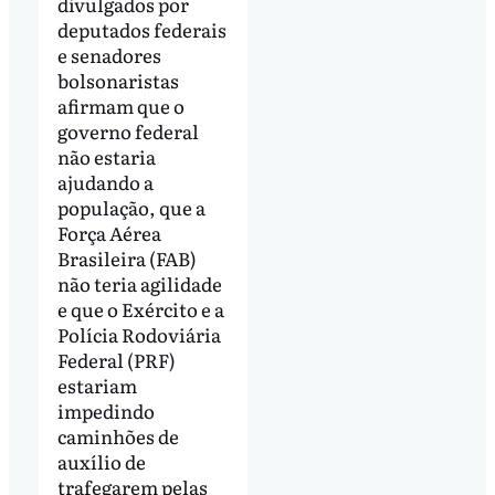
divulgados por
deputados federais
e senadores
bolsonaristas
afirmam que o
governo federal
não estaria
ajudando a
população, que a
Força Aérea
Brasileira (FAB)
não teria agilidade
e que o Exército e a
Polícia Rodoviária
Federal (PRF)
estariam
impedindo
caminhões de
auxílio de
trafegarem pelas