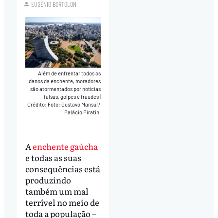
EUGÊNIO BORTOLON
Além de enfrentar todos os
danos da enchente, moradores
são atormentados por notícias
falsas, golpes e fraudes
|
Crédito: Foto: Gustavo Mansur/
Palácio Piratini
A
enchente gaúcha
e todas as suas
consequências está
produzindo
também um mal
terrível no meio de
toda a população –