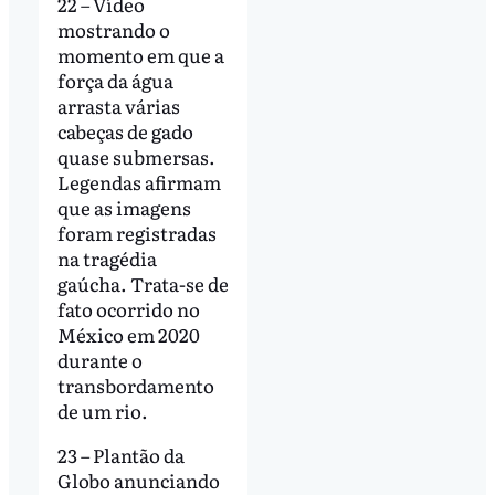
22 – Vídeo
mostrando o
momento em que a
força da água
arrasta várias
cabeças de gado
quase submersas.
Legendas afirmam
que as imagens
foram registradas
na tragédia
gaúcha. Trata-se de
fato ocorrido no
México em 2020
durante o
transbordamento
de um rio.
23 – Plantão da
Globo anunciando