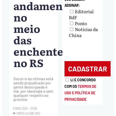
andamento
ASSINAR:
Editorial
no
BdF
Ponto
meio
Notícias da
das
China
enchentes
no RS
Socorro às vítimas está
LI E CONCORDO
sendo prejudicado por
COM OS
TERMOS DE
gente desocupada e
má, por ideologia e sem
USO E POLÍTICA DE
qualquer respeito ao
PRIVACIDADE
próximo
8.MAIO.2024 - 01:06
PORTO ALEGRE (RS)