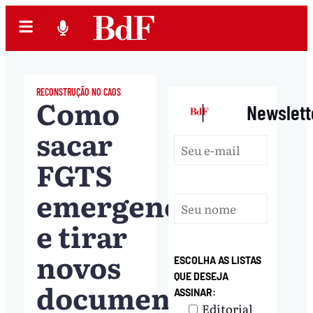
RECONSTRUÇÃO NO CAOS
Como
|
Newslett
sacar
FGTS
emergencial
e tirar
novos
ESCOLHA AS LISTAS
QUE DESEJA
documentos
ASSINAR:
Editorial