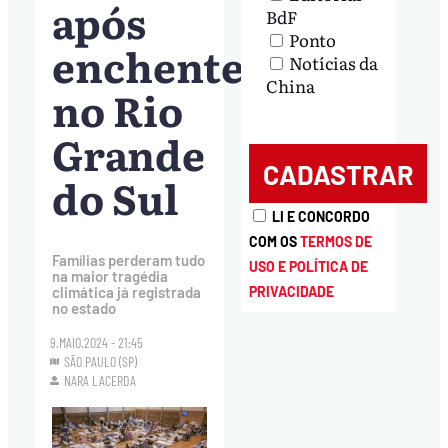
após
BdF
Ponto
enchentes
Notícias da
China
no Rio
Grande
do Sul
LI E CONCORDO
COM OS
TERMOS DE
Famílias perderam tudo
USO E POLÍTICA DE
na maior tragédia
PRIVACIDADE
climática já registrada
no estado
9.MAIO.2024 - 21:45
SÃO PAULO (SP)
NARA LACERDA