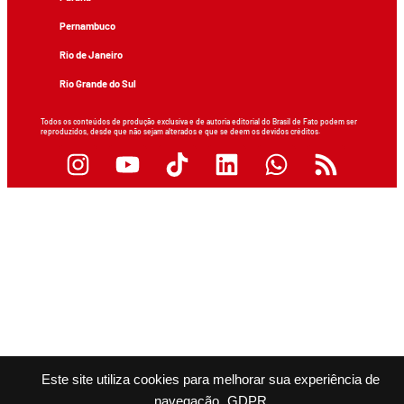
Pernambuco
Rio de Janeiro
Rio Grande do Sul
Todos os conteúdos de produção exclusiva e de autoria editorial do Brasil de Fato podem ser
reproduzidos, desde que não sejam alterados e que se deem os devidos créditos.
Este site utiliza cookies para melhorar sua experiência de
navegação.
GDPR