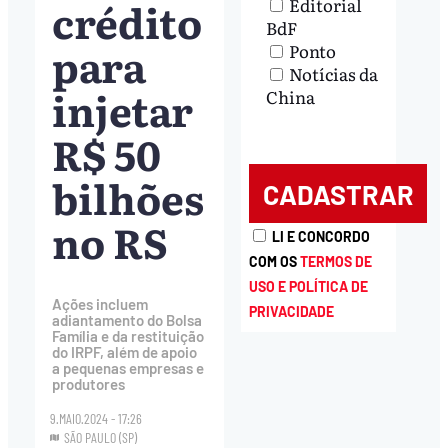
crédito
Editorial
BdF
para
Ponto
Notícias da
injetar
China
R$ 50
bilhões
no RS
LI E CONCORDO
COM OS
TERMOS DE
USO E POLÍTICA DE
Ações incluem
PRIVACIDADE
adiantamento do Bolsa
Família e da restituição
do IRPF, além de apoio
a pequenas empresas e
produtores
9.MAIO.2024 - 17:26
SÃO PAULO (SP)