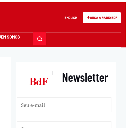
ENGLISH
OUÇA A RÁDIO BDF
UEM SOMOS
Newsletter
|