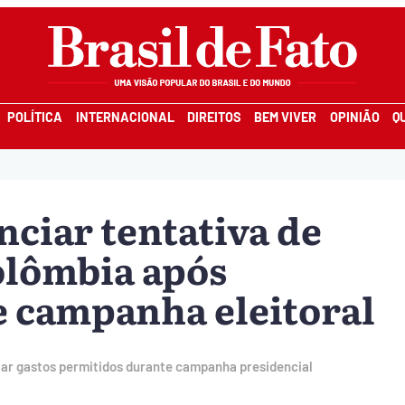
POLÍTICA
INTERNACIONAL
DIREITOS
BEM VIVER
OPINIÃO
Q
nciar tentativa de
Colômbia após
e campanha eleitoral
olar gastos permitidos durante campanha presidencial