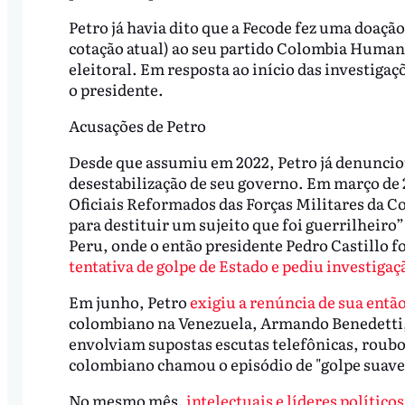
Petro já havia dito que a Fecode fez uma doaçã
cotação atual) ao seu partido Colombia Human
eleitoral. Em resposta ao início das investiga
o presidente.
Acusações de Petro
Desde que assumiu em 2022, Petro já denunciou 
desestabilização de seu governo. Em março de 
Oficiais Reformados das Forças Militares da C
para destituir um sujeito que foi guerrilheiro
Peru, onde o então presidente Pedro Castillo f
tentativa de golpe de Estado e pediu investigaç
Em junho, Petro
exigiu a renúncia de sua entã
colombiano na Venezuela, Armando Benedetti,
envolviam supostas escutas telefônicas, roubo
colombiano chamou o episódio de "golpe suave 
No mesmo mês,
intelectuais e líderes polític