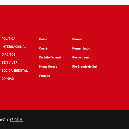
POLÍTICA
Bahia
Paraná
INTERNACIONAL
Ceará
Pernambuco
DIREITOS
Distrito Federal
Rio de Janeiro
BEM VIVER
Minas Gerais
Rio Grande do Sul
SOCIOAMBIENTAL
Paraíba
OPINIÃO
zidos, desde que não sejam alterados e que se deem os devidos créditos.
ação.
GDPR
×