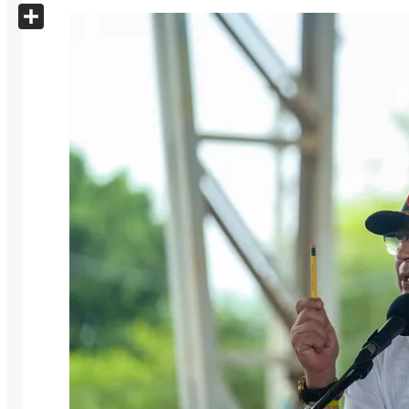
X
Share