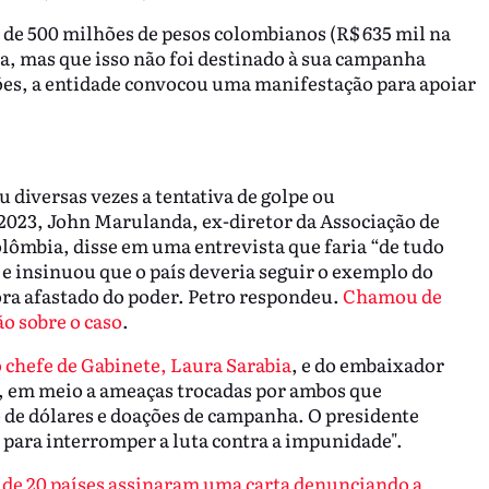
o de 500 milhões de pesos colombianos (R$ 635 mil na
a, mas que isso não foi destinado à sua campanha
ções, a entidade convocou uma manifestação para apoiar
diversas vezes a tentativa de golpe ou
2023, John Marulanda, ex-diretor da Associação de
olômbia, disse em uma entrevista que faria “de tudo
” e insinuou que o país deveria seguir o exemplo do
ora afastado do poder. Petro respondeu.
Chamou de
ão sobre o caso
.
o chefe de Gabinete, Laura Sarabia
, e do embaixador
 em meio a ameaças trocadas por ambos que
 de dólares e doações de campanha. O presidente
para interromper a luta contra a impunidade".
os de 20 países assinaram uma carta denunciando a