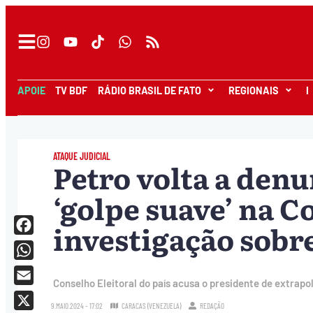
APOIE
TV BDF
RÁDIO BRASIL DE FATO
REGIONAIS
I
ATAQUE JUDICIAL
Petro volta a denu
‘golpe suave’ na 
investigação sobr
Facebook
WhatsApp
Conselho Eleitoral do país acusa o presidente de extrap
Email
9.MAIO.2024 - 17:02
CARACAS (VENEZUELA)
REDAÇÃO