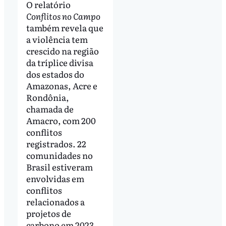
O relatório
Conflitos no Campo
também revela que
a violência tem
crescido na região
da tríplice divisa
dos estados do
Amazonas, Acre e
Rondônia,
chamada de
Amacro, com 200
conflitos
registrados. 22
comunidades no
Brasil estiveram
envolvidas em
conflitos
relacionados a
projetos de
carbono em 2023,