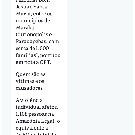
Jesus e Santa
Maria, entre os
municípios de
Marabá,
Curionópolis e
Parauapebas, com
cerca de 1.000
famílias", pontuou
em nota a CPT.
Quem são as
vítimas e os
causadores
A violência
individual afetou
1.108 pessoas na
Amazônia Legal, o
equivalente a
75,5% do total de