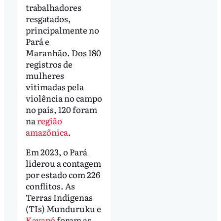
trabalhadores
resgatados,
principalmente no
Pará e
Maranhão. Dos 180
registros de
mulheres
vitimadas pela
violência no campo
no país, 120 foram
na
região
amazônica
.
Em 2023, o Pará
liderou a contagem
por estado com 226
conflitos. As
Terras Indígenas
(TIs) Munduruku e
Kayapó
foram as