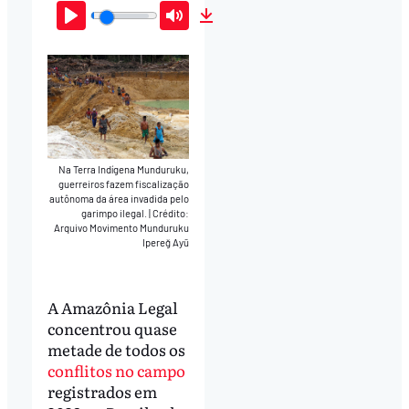
Play
Mute
Download
Na Terra Indígena Munduruku,
guerreiros fazem fiscalização
autônoma da área invadida pelo
garimpo ilegal.
|
Crédito:
Arquivo Movimento Munduruku
Ipereğ Ayũ
A Amazônia Legal
concentrou quase
metade de todos os
conflitos no campo
registrados em