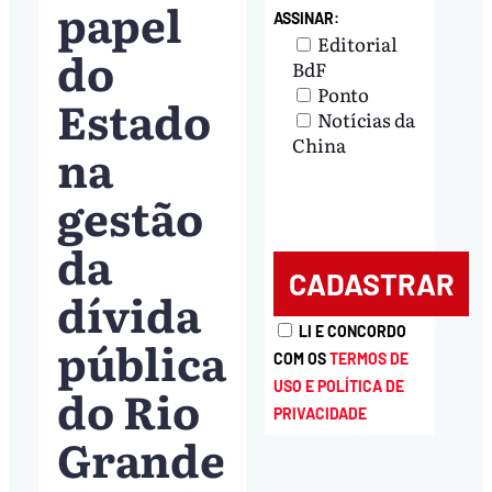
papel
ASSINAR:
Editorial
do
BdF
Ponto
Estado
Notícias da
China
na
gestão
da
dívida
LI E CONCORDO
pública
COM OS
TERMOS DE
do Rio
USO E POLÍTICA DE
PRIVACIDADE
Grande