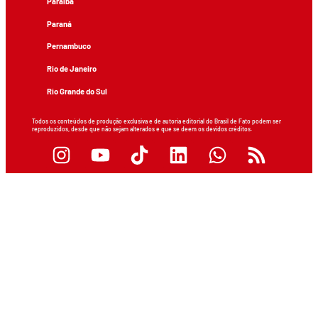
Paraíba
Paraná
Pernambuco
Rio de Janeiro
Rio Grande do Sul
Todos os conteúdos de produção exclusiva e de autoria editorial do Brasil de Fato podem ser
reproduzidos, desde que não sejam alterados e que se deem os devidos créditos.