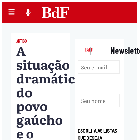
ARTIGO
A
|
Newslett
situação
dramática
do
povo
gaúcho
e o
ESCOLHA AS LISTAS
QUE DESEJA