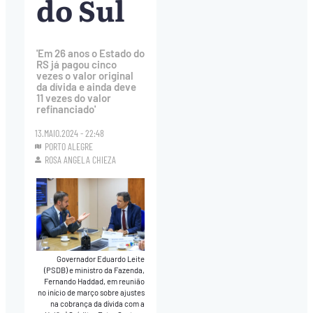
do Sul
'Em 26 anos o Estado do
RS já pagou cinco
vezes o valor original
da dívida e ainda deve
11 vezes do valor
refinanciado'
13.MAIO.2024 - 22:48
PORTO ALEGRE
ROSA ANGELA CHIEZA
Governador Eduardo Leite
(PSDB) e ministro da Fazenda,
Fernando Haddad, em reunião
no início de março sobre ajustes
na cobrança da dívida com a