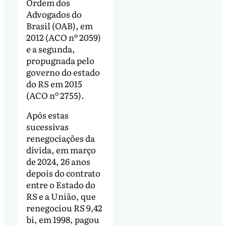
Ordem dos
Advogados do
Brasil (OAB), em
2012 (ACO nº 2059)
e a segunda,
propugnada pelo
governo do estado
do RS em 2015
(ACO nº 2755).
Após estas
sucessivas
renegociações da
dívida, em março
de 2024, 26 anos
depois do contrato
entre o Estado do
RS e a União, que
renegociou RS 9,42
bi, em 1998, pagou