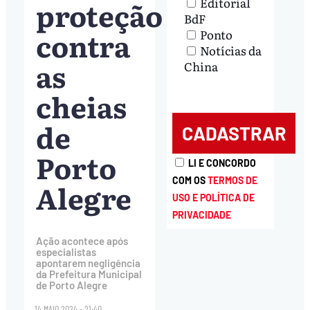
proteção
Editorial
BdF
contra
Ponto
Notícias da
as
China
cheias
de
Porto
LI E CONCORDO
COM OS
TERMOS DE
Alegre
USO E POLÍTICA DE
PRIVACIDADE
Ação acontece após
especialistas
apontarem negligência
da Prefeitura Municipal
de Porto Alegre
14.MAIO.2024 - 21:40