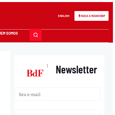
ENGLISH
OUÇA A RÁDIO BDF
UEM SOMOS
Newsletter
|