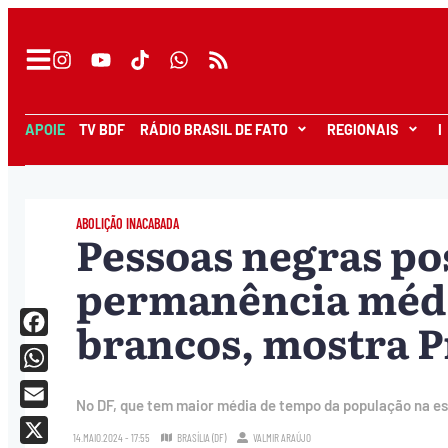
APOIE
TV BDF
RÁDIO BRASIL DE FATO
REGIONAIS
I
ABOLIÇÃO INACABADA
Pessoas negras p
permanência médi
brancos, mostra 
Facebook
WhatsApp
No DF, que tem maior média de tempo da população na esco
Email
14.MAIO.2024 - 17:55
BRASÍLIA (DF)
VALMIR ARAÚJO