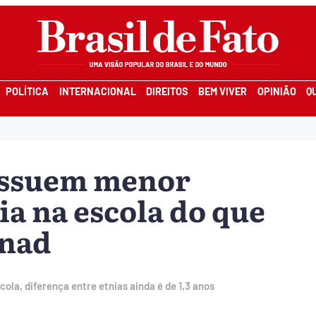
POLÍTICA
INTERNACIONAL
DIREITOS
BEM VIVER
OPINIÃO
Q
ossuem menor
a na escola do que
Pnad
la, diferença entre etnias ainda é de 1,3 anos