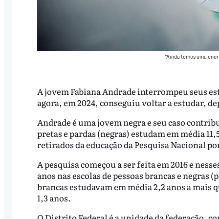
“Ainda temos uma enor
A jovem Fabiana Andrade interrompeu seus estu
agora, em 2024, conseguiu voltar a estudar, dep
Andrade é uma jovem negra e seu caso contribui
pretas e pardas (negras) estudam em média 11,
retirados da educação da Pesquisa Nacional po
A pesquisa começou a ser feita em 2016 e nesse
anos nas escolas de pessoas brancas e negras (
brancas estudavam em média 2,2 anos a mais qu
1,3 anos.
O Distrito Federal é a unidade da federação, c