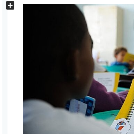
X
Share