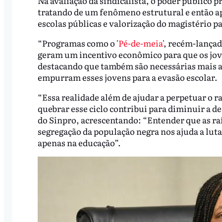
Na avaliação da sindicalista, o poder público
tratando de um fenômeno estrutural e então a
escolas públicas e valorização do magistério pa
“Programas como o '
Pé-de-meia
', recém-lança
geram um incentivo econômico para que os jo
destacando que também são necessárias mais a
empurram esses jovens para a evasão escolar.
“Essa realidade além de ajudar a perpetuar o 
quebrar esse ciclo contribui para diminuir a de
do Sinpro, acrescentando: “Entender que as ra
segregação da população negra nos ajuda a lut
apenas na educação”.