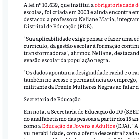
A lei nº 10.639, que institui a
obrigatoriedade do
escolas, foi criada em 2003 e ainda encontra 
destacou a professora Neliane Maria, integran
Distrital de Educação (FDE).
"Sua aplicabilidade exige pensar e fazer uma e
currículo, da gestão escolar à formação contin
transformadoras", afirmou Neliane, destacand
evasão escolar da população negra.
"Os dados apontam a desigualdade racial e o ra
também no acesso e permanência ao emprego, sa
militante da Frente Mulheres Negras ao falar 
Secretaria de Educação
Em nota, a Secretaria de Educação do DF (SEE
do analfabetismo das pessoas a partir dos 15 a
como a
Educação de Jovens e Adultos
(EJA). “A
vulnerabilidade, com a oferta descentralizada 