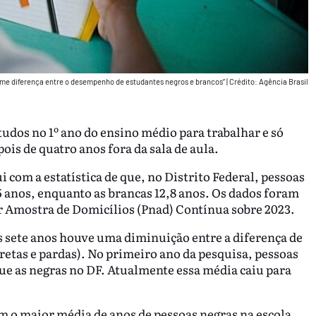
me diferença entre o desempenho de estudantes negros e brancos”
|
Crédito: Agência Brasil
dos no 1º ano do ensino médio para trabalhar e só
ois de quatro anos fora da sala de aula.
 com a estatística de que, no Distrito Federal, pessoas
5 anos, enquanto as brancas 12,8 anos. Os dados foram
r Amostra de Domicílios (Pnad) Contínua sobre 2023.
s sete anos houve uma diminuição entre a diferença de
pretas e pardas). No primeiro ano da pesquisa, pessoas
e as negras no DF. Atualmente essa média caiu para
om o maior média de anos de pessoas negras na escola