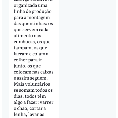
organizada uma
linha de produção
para a montagem
das quentinhas: os
que servem cada
alimento nas
cumbucas, os que
tampam, os que
lacram e colam a
colher para ir
junto, os que
colocam nas caixas
e assim seguem.
Mais voluntários
se somam todos os
dias, todos têm
algo a fazer: varrer
o chão, cortar a
lenha, lavar as