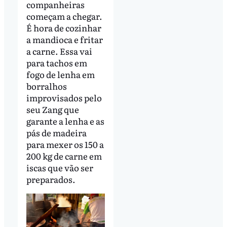
companheiras
começam a chegar.
É hora de cozinhar
a mandioca e fritar
a carne. Essa vai
para tachos em
fogo de lenha em
borralhos
improvisados pelo
seu Zang que
garante a lenha e as
pás de madeira
para mexer os 150 a
200 kg de carne em
iscas que vão ser
preparados.