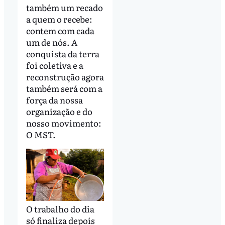
também um recado
a quem o recebe:
contem com cada
um de nós. A
conquista da terra
foi coletiva e a
reconstrução agora
também será com a
força da nossa
organização e do
nosso movimento:
O MST.
O trabalho do dia
só finaliza depois