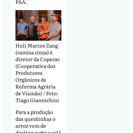
PAA.
Huli Marcos Zang
(camisa cinza) é
diretor da Coperav
(Cooperativa dos
Produtores
Orgânicos de
Reforma Agrária
de Viamão) / Foto:
Tiago Giannichini
Para a produção
das quentinhas o
arroz vem de
destino certo e está