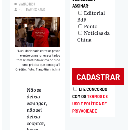
VIAMÃO (RS)
ASSINAR:
HULI MARCOS ZANG
Editorial
BdF
Ponto
Notícias da
China
“A solidariedade entre os povos
e entre os mais necessitados
tem se mostrado acima de tudo
uma prática que contagia”
|
Crédito: Foto: Tiago Giannichini
Não se
LI E CONCORDO
deixar
COM OS
TERMOS DE
esmagar,
USO E POLÍTICA DE
não sei
PRIVACIDADE
deixar
cooptar,
lutar