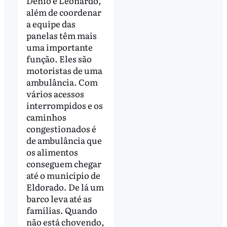
Dênio e Leonardo,
além de coordenar
a equipe das
panelas têm mais
uma importante
função. Eles são
motoristas de uma
ambulância. Com
vários acessos
interrompidos e os
caminhos
congestionados é
de ambulância que
os alimentos
conseguem chegar
até o município de
Eldorado. De lá um
barco leva até as
famílias. Quando
não está chovendo,