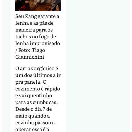
Seu Zang garante a
lenha e as pás de
madeira para os
tachos no fogo de
lenha improvisado
/ Foto: Tiago
Giannichini
O arroz orgânico é
um dos últimos a ir
pra panela. O
cozimento é rápido
e vai quentinho
para as cumbucas.
Desde o dia 7 de
maio quando a
cozinha passou a
operar essa é a