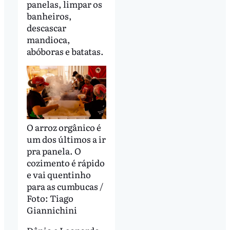
panelas, limpar os
banheiros,
descascar
mandioca,
abóboras e batatas.
O arroz orgânico é
um dos últimos a ir
pra panela. O
cozimento é rápido
e vai quentinho
para as cumbucas /
Foto: Tiago
Giannichini