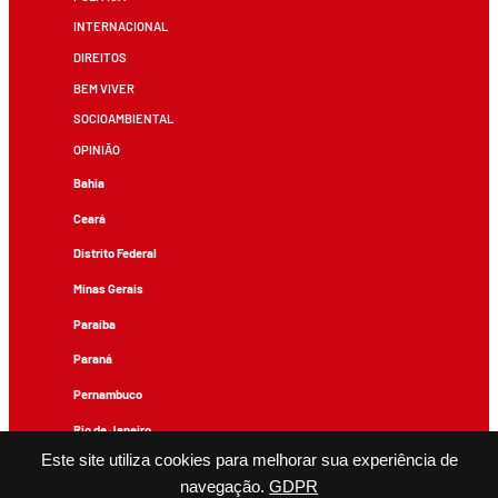
INTERNACIONAL
DIREITOS
BEM VIVER
SOCIOAMBIENTAL
OPINIÃO
Bahia
Ceará
Distrito Federal
Minas Gerais
Paraíba
Paraná
Pernambuco
Rio de Janeiro
Este site utiliza cookies para melhorar sua experiência de
Rio Grande do Sul
navegação.
GDPR