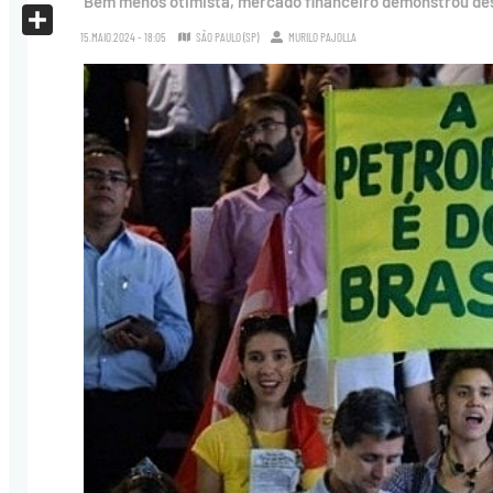
Bem menos otimista, mercado financeiro demonstrou de
X
15.MAIO.2024 - 18:05
SÃO PAULO (SP)
MURILO PAJOLLA
Share