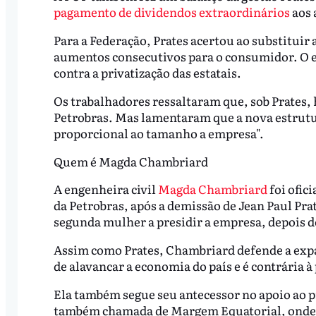
pagamento de dividendos extraordinários
aos 
Para a Federação, Prates acertou ao substituir 
aumentos consecutivos para o consumidor. O e
contra a privatização das estatais.
Os trabalhadores ressaltaram que, sob Prates, h
Petrobras. Mas lamentaram que a nova estrut
proporcional ao tamanho a empresa".
Quem é Magda Chambriard
A engenheira civil
Magda Chambriard
foi ofic
da Petrobras, após a demissão de Jean Paul Prate
segunda mulher a presidir a empresa, depois d
Assim como Prates, Chambriard defende a expa
de alavancar a economia do país e é contrária 
Ela também segue seu antecessor no apoio ao p
também chamada de Margem Equatorial, onde a l