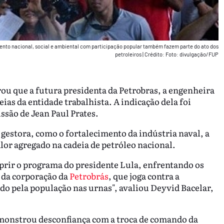
ento nacional, social e ambiental com participação popular também fazem parte do ato dos
petroleiros
|
Crédito: Foto: divulgação/FUP
ou que a futura presidenta da Petrobras, a engenheira
as da entidade trabalhista. A indicação dela foi
issão de Jean Paul Prates.
estora, como o fortalecimento da indústria naval, a
alor agregado na cadeia de petróleo nacional.
prir o programa do presidente Lula, enfrentando os
e da corporação da
Petrobrás
, que joga contra a
o pela população nas urnas", avaliou Deyvid Bacelar,
monstrou desconfiança com a troca de comando da