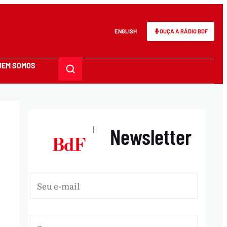
ENGLISH
OUÇA A RÁDIO BDF
UEM SOMOS
Newsletter
|