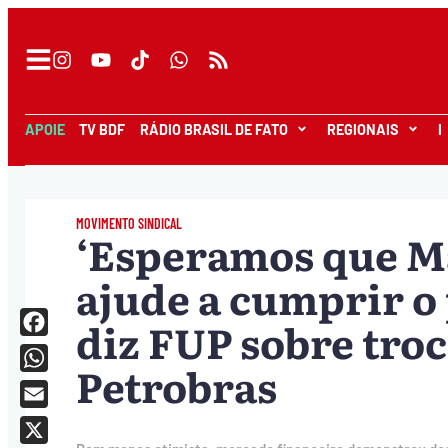
APOIE
TV BDF
RÁDIO BRASIL DE FATO
REGIONAIS
I
MOVIMENTO SINDICAL
‘Esperamos que 
ajude a cumprir o
diz FUP sobre tro
Facebook
Petrobras
WhatsApp
Email