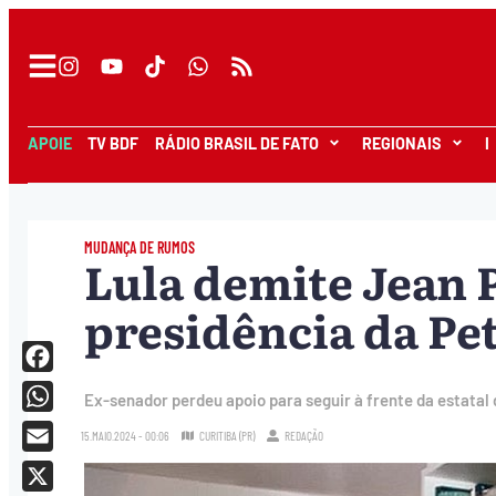
APOIE
TV BDF
RÁDIO BRASIL DE FATO
REGIONAIS
I
MUDANÇA DE RUMOS
Lula demite Jean P
presidência da Pe
Facebook
Ex-senador perdeu apoio para seguir à frente da estata
WhatsApp
15.MAIO.2024 - 00:06
CURITIBA (PR)
REDAÇÃO
Email