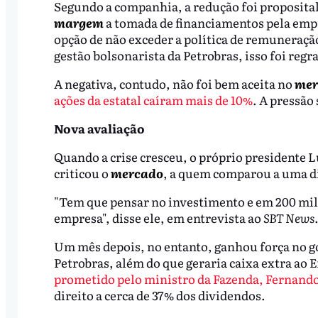
Segundo a companhia, a redução foi proposital.
margem
a tomada de financiamentos pela empr
opção de não exceder a política de remuneraçã
gestão bolsonarista da Petrobras, isso foi regra
A negativa, contudo, não foi bem aceita no
mer
ações da estatal caíram mais de 10%
. A pressão
Nova avaliação
Quando a crise cresceu, o próprio presidente
criticou o
mercado
, a quem comparou a uma di
"Tem que pensar no investimento e em 200 milh
empresa", disse ele, em entrevista ao
SBT News
Um mês depois, no entanto, ganhou força no go
Petrobras, além do que geraria caixa extra ao 
prometido pelo ministro da Fazenda, Fernand
direito a cerca de 37% dos dividendos.