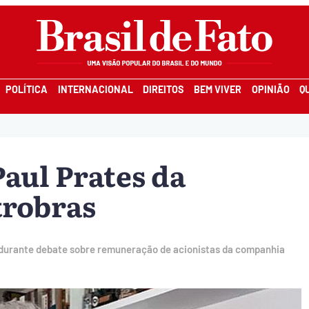
POLÍTICA
INTERNACIONAL
DIREITOS
BEM VIVER
OPINIÃO
Q
aul Prates da
trobras
l durante debate sobre remuneração de acionistas da companhia