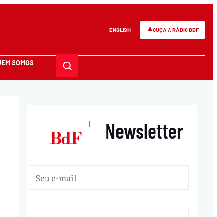
ENGLISH
OUÇA A RÁDIO BDF
UEM SOMOS
Newsletter
|