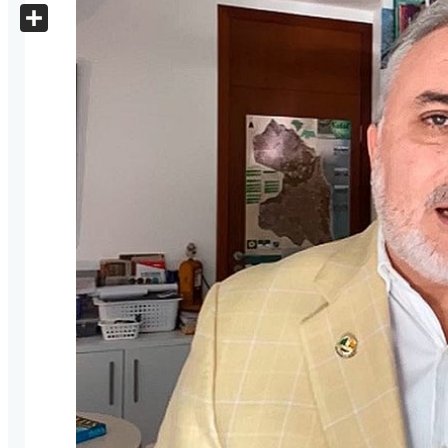
X
Share