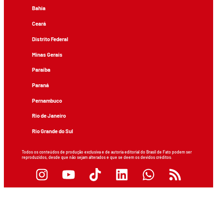
Bahia
Ceará
Distrito Federal
Minas Gerais
Paraíba
Paraná
Pernambuco
Rio de Janeiro
Rio Grande do Sul
Todos os conteúdos de produção exclusiva e de autoria editorial do Brasil de Fato podem ser
reproduzidos, desde que não sejam alterados e que se deem os devidos créditos.