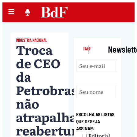
INDÚSTRIA NACIONAL
Troca
|
Newslett
de CEO
da
Petrobras
não
atrapalha
ESCOLHA AS LISTAS
QUE DESEJA
reabertura
ASSINAR:
Editorial