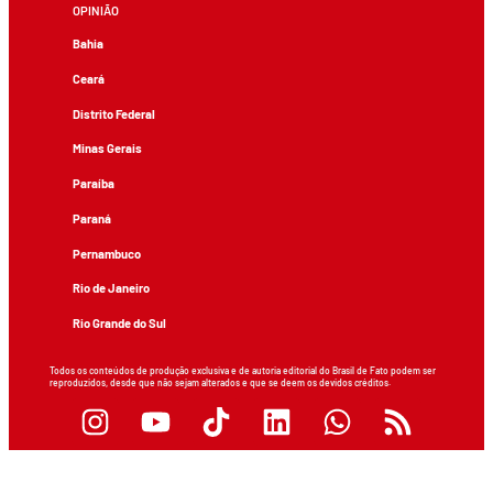
OPINIÃO
Bahia
Ceará
Distrito Federal
Minas Gerais
Paraíba
Paraná
Pernambuco
Rio de Janeiro
Rio Grande do Sul
Todos os conteúdos de produção exclusiva e de autoria editorial do Brasil de Fato podem ser
reproduzidos, desde que não sejam alterados e que se deem os devidos créditos.