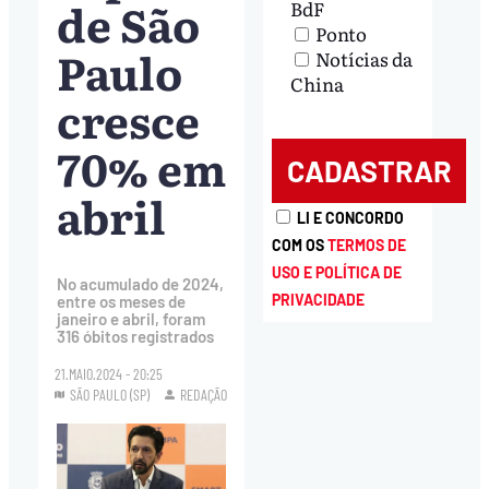
de São
BdF
Ponto
Paulo
Notícias da
China
cresce
70% em
abril
LI E CONCORDO
COM OS
TERMOS DE
USO E POLÍTICA DE
No acumulado de 2024,
PRIVACIDADE
entre os meses de
janeiro e abril, foram
316 óbitos registrados
21.MAIO.2024 - 20:25
SÃO PAULO (SP)
REDAÇÃO