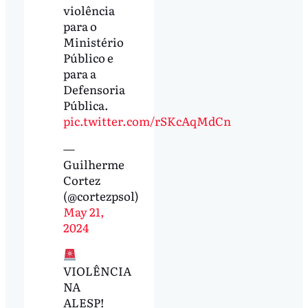
violência
para o
Ministério
Público e
para a
Defensoria
Pública.
pic.twitter.com/rSKcAqMdCn
—
Guilherme
Cortez
(@cortezpsol)
May 21,
2024
VIOLÊNCIA
NA
ALESP!