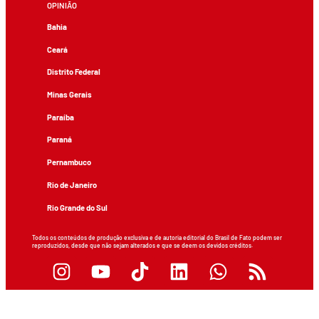
OPINIÃO
Bahia
Ceará
Distrito Federal
Minas Gerais
Paraíba
Paraná
Pernambuco
Rio de Janeiro
Rio Grande do Sul
Todos os conteúdos de produção exclusiva e de autoria editorial do Brasil de Fato podem ser
reproduzidos, desde que não sejam alterados e que se deem os devidos créditos.