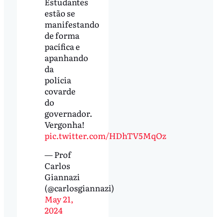
Estudantes
estão se
manifestando
de forma
pacífica e
apanhando
da
polícia
covarde
do
governador.
Vergonha!
pic.twitter.com/HDhTV5MqOz
— Prof
Carlos
Giannazi
(@carlosgiannazi)
May 21,
2024