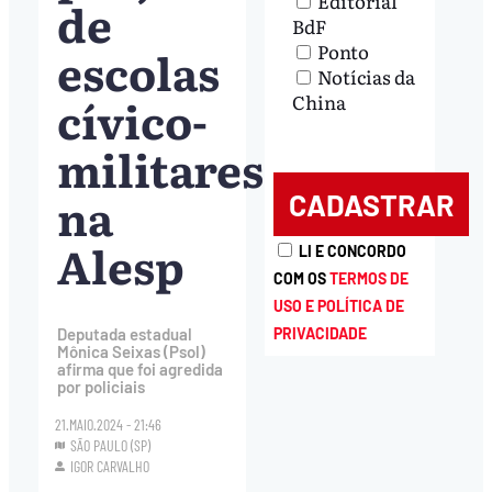
Editorial
de
BdF
Ponto
escolas
Notícias da
cívico-
China
militares
na
Alesp
LI E CONCORDO
COM OS
TERMOS DE
USO E POLÍTICA DE
Deputada estadual
PRIVACIDADE
Mônica Seixas (Psol)
afirma que foi agredida
por policiais
21.MAIO.2024 - 21:46
SÃO PAULO (SP)
IGOR CARVALHO