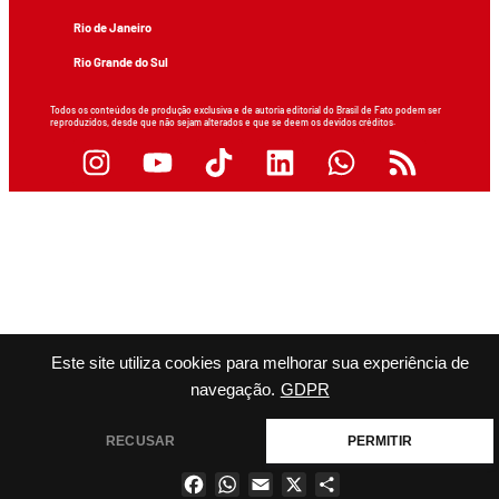
Rio de Janeiro
Rio Grande do Sul
Todos os conteúdos de produção exclusiva e de autoria editorial do Brasil de Fato podem ser
reproduzidos, desde que não sejam alterados e que se deem os devidos créditos.
Este site utiliza cookies para melhorar sua experiência de
navegação.
GDPR
RECUSAR
PERMITIR
Facebook
WhatsApp
Email
X
Share
×