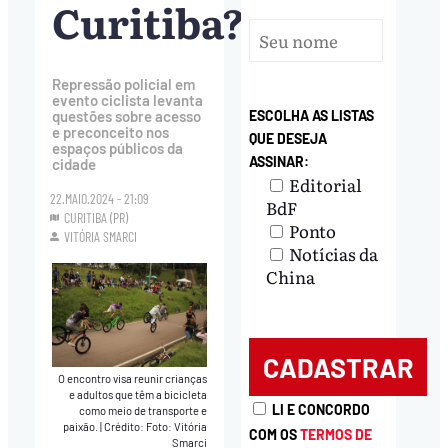
Curitiba?
Repressão policial em
evento ciclista levanta
questões sobre acesso
ESCOLHA AS LISTAS
e preconceito nos
QUE DESEJA
espaços públicos da
ASSINAR:
cidade
Editorial
22.MAIO.2024 - 21:09
BdF
CURITIBA (PR)
Ponto
VITÓRIA SMARCI
Notícias da
China
O encontro visa reunir crianças
e adultos que têm a bicicleta
LI E CONCORDO
como meio de transporte e
paixão.
|
Crédito: Foto: Vitória
COM OS
TERMOS DE
Smarci