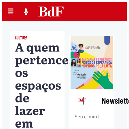
CULTURA
A quem
pertencem
os
espaços
de
|
Newslett
lazer
em