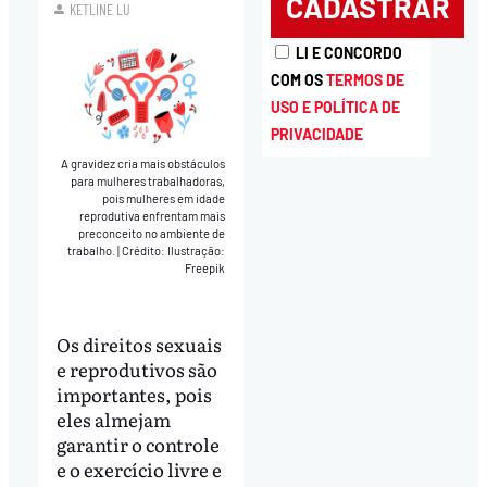
KETLINE LU
LI E CONCORDO
COM OS
TERMOS DE
USO E POLÍTICA DE
PRIVACIDADE
A gravidez cria mais obstáculos
para mulheres trabalhadoras,
pois mulheres em idade
reprodutiva enfrentam mais
preconceito no ambiente de
trabalho.
|
Crédito: Ilustração:
Freepik
Os direitos sexuais
e reprodutivos são
importantes, pois
eles almejam
garantir o controle
e o exercício livre e