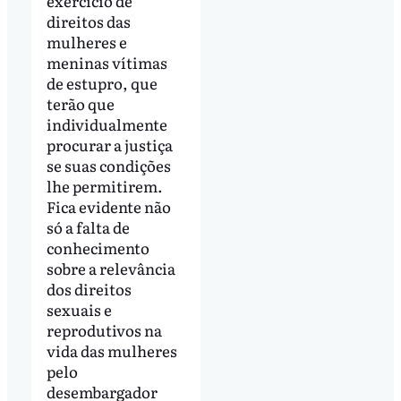
exercício de
direitos das
mulheres e
meninas vítimas
de estupro, que
terão que
individualmente
procurar a justiça
se suas condições
lhe permitirem.
Fica evidente não
só a falta de
conhecimento
sobre a relevância
dos direitos
sexuais e
reprodutivos na
vida das mulheres
pelo
desembargador