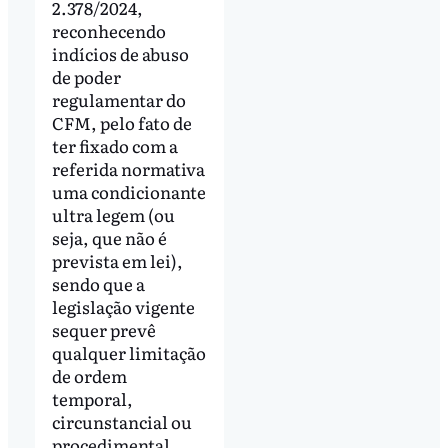
2.378/2024,
reconhecendo
indícios de abuso
de poder
regulamentar do
CFM, pelo fato de
ter fixado com a
referida normativa
uma condicionante
ultra legem (ou
seja, que não é
prevista em lei),
sendo que a
legislação vigente
sequer prevê
qualquer limitação
de ordem
temporal,
circunstancial ou
procedimental.