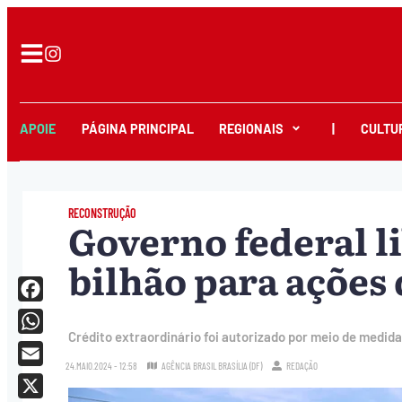
APOIE
PÁGINA PRINCIPAL
REGIONAIS
|
CULTU
RECONSTRUÇÃO
Governo federal li
bilhão para ações 
Facebook
Crédito extraordinário foi autorizado por meio de medida
WhatsApp
24.MAIO.2024 - 12:58
AGÊNCIA BRASIL BRASÍLIA (DF)
REDAÇÃO
Email