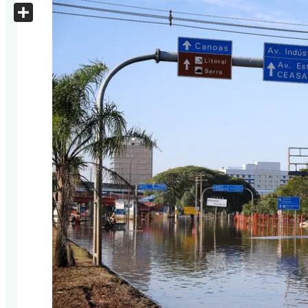
X
Share