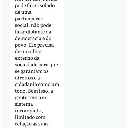
pode ficar isolado
de uma
participação
social, não pode
ficar distante da
democracia e do
povo. Ele precisa
de um olhar
externo da
sociedade para que
se garantam os
direitos e a
cidadania como um
todo. Sem isso, a
gente tem um
sistema
incompleto,
limitado com
relação às suas