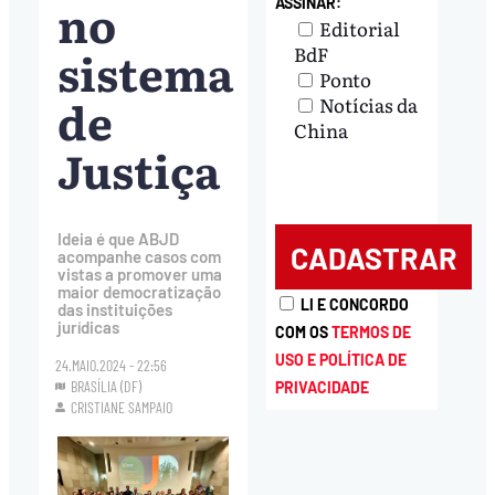
no
ASSINAR:
Editorial
sistema
BdF
Ponto
de
Notícias da
China
Justiça
Ideia é que ABJD
acompanhe casos com
vistas a promover uma
maior democratização
LI E CONCORDO
das instituições
jurídicas
COM OS
TERMOS DE
USO E POLÍTICA DE
24.MAIO.2024 - 22:56
BRASÍLIA (DF)
PRIVACIDADE
CRISTIANE SAMPAIO