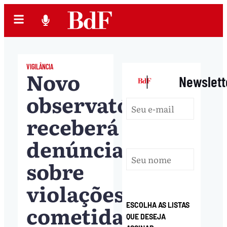
VIGILÂNCIA
Novo
|
Newslett
observatório
receberá
denúncias
sobre
violações
cometidas
ESCOLHA AS LISTAS
QUE DESEJA