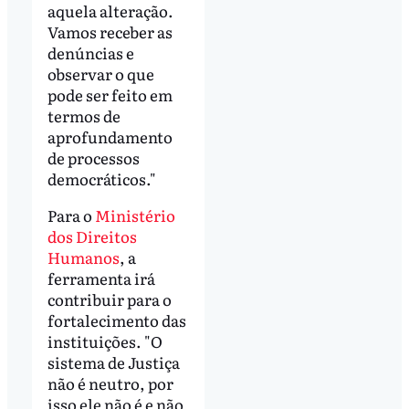
aquela alteração.
Vamos receber as
denúncias e
observar o que
pode ser feito em
termos de
aprofundamento
de processos
democráticos."
Para o
Ministério
dos Direitos
Humanos
, a
ferramenta irá
contribuir para o
fortalecimento das
instituições. "O
sistema de Justiça
não é neutro, por
isso ele não é e não