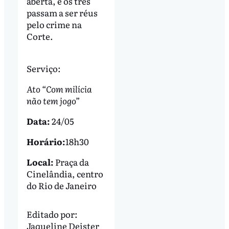
aberta, e os três
passam a ser réus
pelo crime na
Corte.
Serviço:
Ato “Com milícia
não tem jogo”
Data:
24/05
Horário:
18h30
Local:
Praça da
Cinelândia, centro
do Rio de Janeiro
Editado por:
Jaqueline Deister