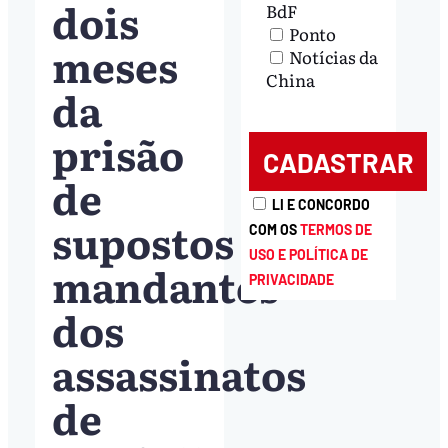
dois
BdF
Ponto
meses
Notícias da
China
da
prisão
de
LI E CONCORDO
supostos
COM OS
TERMOS DE
USO E POLÍTICA DE
mandantes
PRIVACIDADE
dos
assassinatos
de