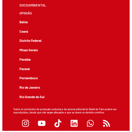
SOCIOAMBIENTAL
OPINIÃO
Bahia
Ceará
Distrito Federal
Minas Gerais
Paraíba
Paraná
Pernambuco
Rio de Janeiro
Rio Grande do Sul
Todos os conteúdos de produção exclusiva e de autoria editorial do Brasil de Fato podem ser
reproduzidos, desde que não sejam alterados e que se deem os devidos créditos.