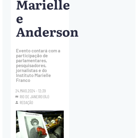
Marielle
e
Anderson
Evento contará com a
participação de
parlamentares,
pesquisadores,
jornalistas e do
Instituto Marielle
Franco
24.MAIO.2024 - 12:39
RIO DE JANEIRO (RJ)
REDAÇÃO