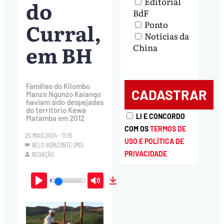
Editorial
do
BdF
Curral,
Ponto
Notícias da
em BH
China
Famílias do Kilombo
Manzo Ngunzo Kaiango
haviam sido despejadas
do território Kewá
LI E CONCORDO
Matamba em 2012
COM OS
TERMOS DE
25.MAIO.2024 - 11:15
USO E POLÍTICA DE
BELO HORIZONTE (MG)
PRIVACIDADE
REDAÇÃO
Play
Mute
Download