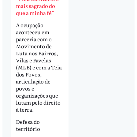
mais sagrado do
que a minha fé”
A ocupação
aconteceu em
parceria com o
Movimento de
Luta nos Bairros,
Vilas e Favelas
(MLB) e com a Teia
dos Povos,
articulação de
povos e
organizações que
lutam pelo direito
à terra.
Defesa do
território