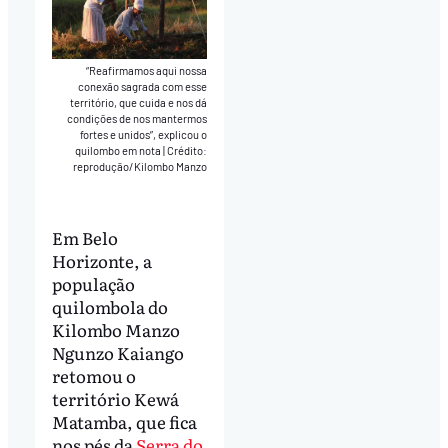
“Reafirmamos aqui nossa
conexão sagrada com esse
território, que cuida e nos dá
condições de nos mantermos
fortes e unidos”, explicou o
quilombo em nota
|
Crédito:
reprodução/Kilombo Manzo
Em Belo
Horizonte, a
população
quilombola do
Kilombo Manzo
Ngunzo Kaiango
retomou o
território Kewá
Matamba, que fica
nos pés da
Serra do