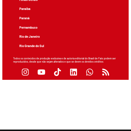
Paraíba
Paraná
Pernambuco
Rio de Janeiro
Rio Grande do Sul
Todos os conteúdos de produção exclusiva e de autoria editorial do Brasil de Fato podem ser
reproduzidos, desde que não sejam alterados e que se deem os devidos créditos.