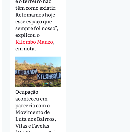
e o terreiro não
têm como existir.
Retomamos hoje
esse espaço que
sempre foi nosso",
explicou o
Kilombo Manzo
,
em nota.
Ocupação
aconteceu em
parceria com o
Movimento de
Luta nos Bairros,
Vilas e Favelas