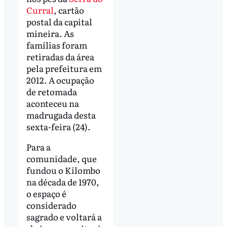
Curral
, cartão
postal da capital
mineira. As
famílias foram
retiradas da área
pela prefeitura em
2012. A ocupação
de retomada
aconteceu na
madrugada desta
sexta-feira (24).
Para a
comunidade, que
fundou o Kilombo
na década de 1970,
o espaço é
considerado
sagrado e voltará a