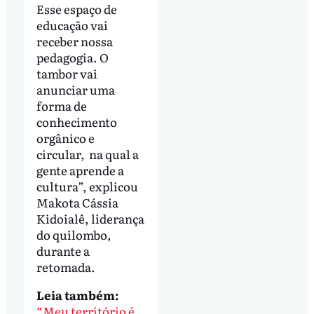
Esse espaço de
educação vai
receber nossa
pedagogia. O
tambor vai
anunciar uma
forma de
conhecimento
orgânico e
circular, na qual a
gente aprende a
cultura”, explicou
Makota Cássia
Kidoialê, liderança
do quilombo,
durante a
retomada.
Leia também:
“Meu território é