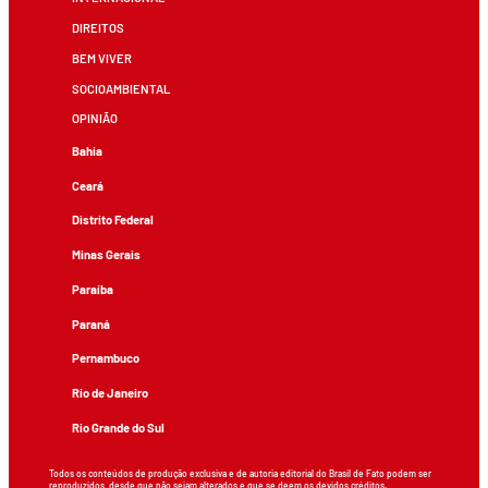
DIREITOS
BEM VIVER
SOCIOAMBIENTAL
OPINIÃO
Bahia
Ceará
Distrito Federal
Minas Gerais
Paraíba
Paraná
Pernambuco
Rio de Janeiro
Rio Grande do Sul
Todos os conteúdos de produção exclusiva e de autoria editorial do Brasil de Fato podem ser
reproduzidos, desde que não sejam alterados e que se deem os devidos créditos.