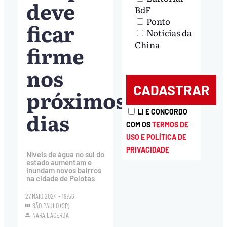
deve
BdF
Ponto
ficar
Notícias da
China
firme
nos
próximos
dias
LI E CONCORDO
COM OS
TERMOS DE
USO E POLÍTICA DE
PRIVACIDADE
Níveis de água no sul do
estado aumentam e
inundam novos bairros
na cidade de Pelotas
27.MAIO.2024 - 19:56
SÃO PAULO (SP)
NARA LACERDA