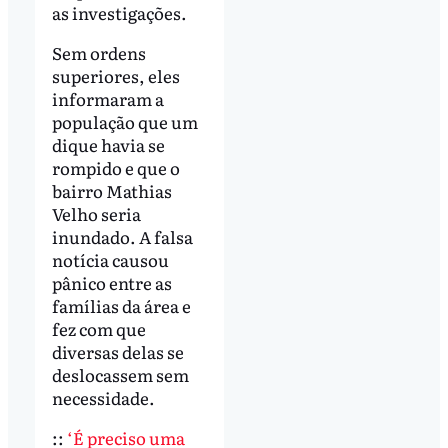
as investigações.
Sem ordens
superiores, eles
informaram a
população que um
dique havia se
rompido e que o
bairro Mathias
Velho seria
inundado. A falsa
notícia causou
pânico entre as
famílias da área e
fez com que
diversas delas se
deslocassem sem
necessidade.
::
‘É preciso uma