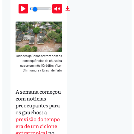
Play
Mute
Download
Cidades gaúchas sofrem com as
consequências da chuva há
quase um mês
|
Crédito: Vitor
Shimomura / Brasil de Fato
A semana começou
com notícias
preocupantes para
os gaúchos: a
previsão do tempo
era de um ciclone
extratropical
no