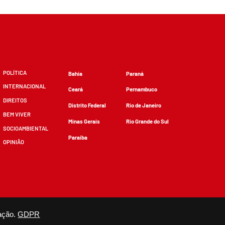
POLÍTICA
Bahia
Paraná
INTERNACIONAL
Ceará
Pernambuco
DIREITOS
Distrito Federal
Rio de Janeiro
BEM VIVER
Minas Gerais
Rio Grande do Sul
SOCIOAMBIENTAL
Paraíba
OPINIÃO
zidos, desde que não sejam alterados e que se deem os devidos créditos.
ação.
GDPR