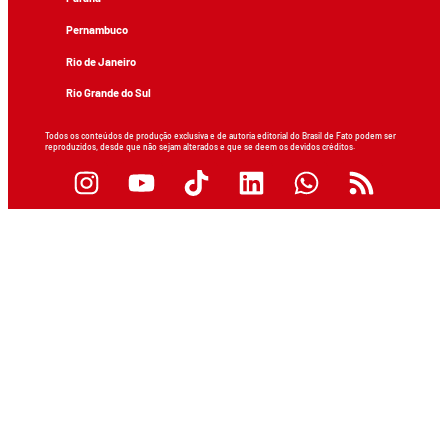
Pernambuco
Rio de Janeiro
Rio Grande do Sul
Todos os conteúdos de produção exclusiva e de autoria editorial do Brasil de Fato podem ser
reproduzidos, desde que não sejam alterados e que se deem os devidos créditos.