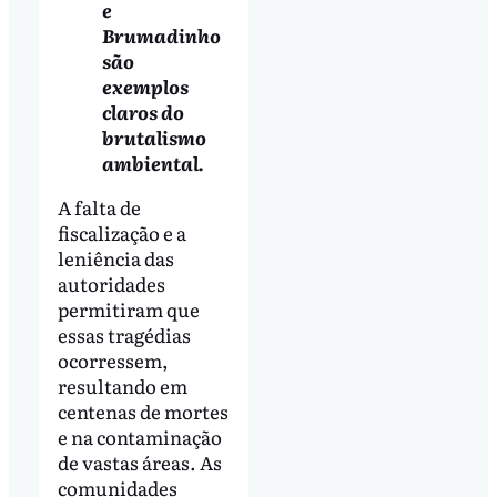
e
Brumadinho
são
exemplos
claros do
brutalismo
ambiental.
A falta de
fiscalização e a
leniência das
autoridades
permitiram que
essas tragédias
ocorressem,
resultando em
centenas de mortes
e na contaminação
de vastas áreas. As
comunidades