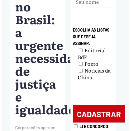
no
Brasil:
a
ESCOLHA AS LISTAS
QUE DESEJA
urgente
ASSINAR:
Editorial
necessidade
BdF
Ponto
de
Notícias da
China
justiça
e
igualdade
LI E CONCORDO
Corporações operam