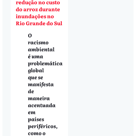
redução no custo
do arroz durante
inundações no
Rio Grande do Sul
O
racismo
ambiental
é uma
problemática
global
que se
manifesta
de
maneira
acentuada
em
países
periféricos,
como o