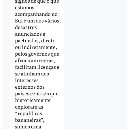
signos de que o que
estamos
acompanhando no
Sul é um dos vários
desastres
anunciados e
pactuados, direto
ou indiretamente,
pelos governos que
afrouxam regras,
facilitam licenças e
se alinham aos
interesses
externos dos
países centrais que
historicamente
exploram as
“repúblicas
bananeiras”,
somos uma