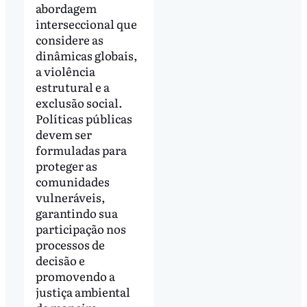
abordagem
interseccional que
considere as
dinâmicas globais,
a violência
estrutural e a
exclusão social.
Políticas públicas
devem ser
formuladas para
proteger as
comunidades
vulneráveis,
garantindo sua
participação nos
processos de
decisão e
promovendo a
justiça ambiental