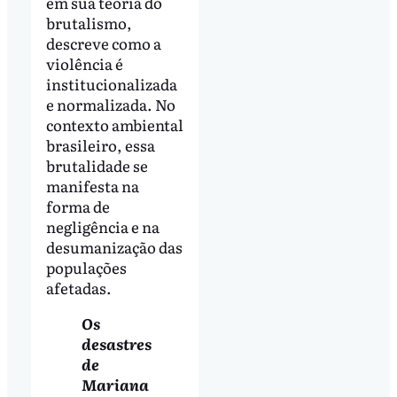
em sua teoria do
brutalismo,
descreve como a
violência é
institucionalizada
e normalizada. No
contexto ambiental
brasileiro, essa
brutalidade se
manifesta na
forma de
negligência e na
desumanização das
populações
afetadas.
Os
desastres
de
Mariana