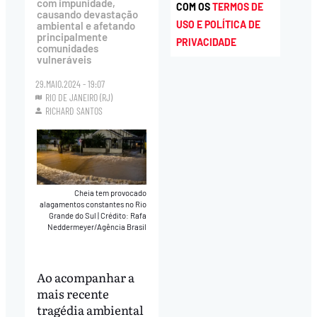
com impunidade,
COM OS
TERMOS DE
causando devastação
USO E POLÍTICA DE
ambiental e afetando
principalmente
PRIVACIDADE
comunidades
vulneráveis
29.MAIO.2024 - 19:07
RIO DE JANEIRO (RJ)
RICHARD SANTOS
Cheia tem provocado
alagamentos constantes no Rio
Grande do Sul
|
Crédito: Rafa
Neddermeyer/Agência Brasil
Ao acompanhar a
mais recente
tragédia ambiental