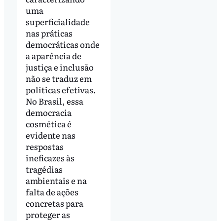
uma
superficialidade
nas práticas
democráticas onde
a aparência de
justiça e inclusão
não se traduz em
políticas efetivas.
No Brasil, essa
democracia
cosmética é
evidente nas
respostas
ineficazes às
tragédias
ambientais e na
falta de ações
concretas para
proteger as