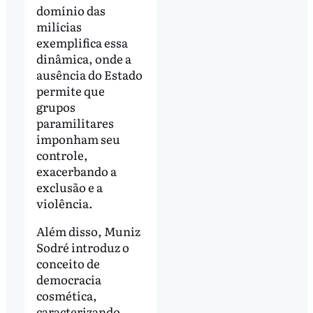
domínio das
milícias
exemplifica essa
dinâmica, onde a
ausência do Estado
permite que
grupos
paramilitares
imponham seu
controle,
exacerbando a
exclusão e a
violência.
Além disso, Muniz
Sodré introduz o
conceito de
democracia
cosmética,
caracterizando