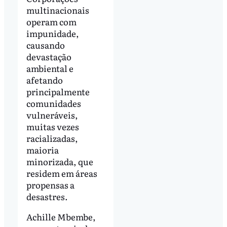
multinacionais
operam com
impunidade,
causando
devastação
ambiental e
afetando
principalmente
comunidades
vulneráveis,
muitas vezes
racializadas,
maioria
minorizada, que
residem em áreas
propensas a
desastres.
Achille Mbembe,