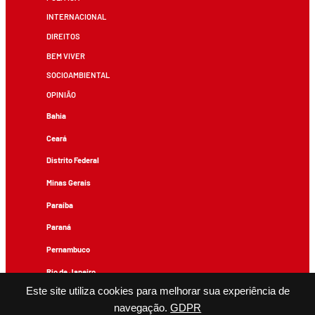
INTERNACIONAL
DIREITOS
BEM VIVER
SOCIOAMBIENTAL
OPINIÃO
Bahia
Ceará
Distrito Federal
Minas Gerais
Paraíba
Paraná
Pernambuco
Rio de Janeiro
Este site utiliza cookies para melhorar sua experiência de
Rio Grande do Sul
navegação.
GDPR