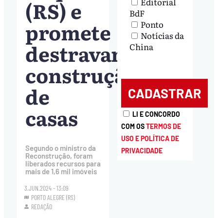
(RS) e
Editorial
BdF
promete
Ponto
Notícias da
destravar
China
construção
de
casas
LI E CONCORDO
COM OS
TERMOS DE
USO E POLÍTICA DE
Segundo o ministro da
PRIVACIDADE
Reconstrução, foram
liberados recursos para
mais de 1,6 mil imóveis
3.JUN.2024 - 13:09
PORTO ALEGRE (RS)
REDAÇÃO