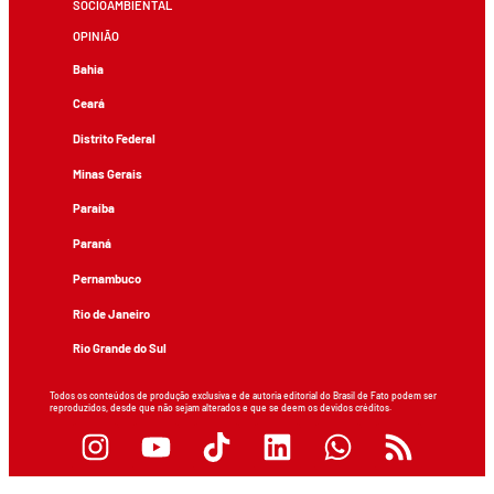
SOCIOAMBIENTAL
OPINIÃO
Bahia
Ceará
Distrito Federal
Minas Gerais
Paraíba
Paraná
Pernambuco
Rio de Janeiro
Rio Grande do Sul
Todos os conteúdos de produção exclusiva e de autoria editorial do Brasil de Fato podem ser
reproduzidos, desde que não sejam alterados e que se deem os devidos créditos.