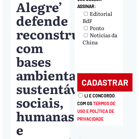
Alegre’
ASSINAR:
Editorial
defende
BdF
Ponto
reconstrução
Notícias da
com
China
bases
ambientais
sustentáveis,
sociais,
LI E CONCORDO
COM OS
TERMOS DE
humanas
USO E POLÍTICA DE
PRIVACIDADE
e