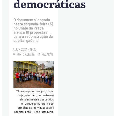
democráticas
O documento lançado
nesta segunda-feira (3)
no Chalé da Praça
elenca 10 propostas
para a reconstrução da
capital gaúcha
4.JUN.2024 - 16:23
PORTO ALEGRE
REDAÇÃO
“Nós não queremos que os que
hoje governam, reconstruam
simplesmente as bases dos
erros que cometeram e do
princípio da individualidade”
|
Crédito: Foto: Lucas Pitta Klein