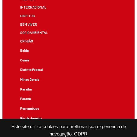
INTERNACIONAL
DIREITOS
BEM VIVER
SOCIOAMBIENTAL
OPINIÃO
Bahia
Ceará
Distrito Federal
Minas Gerais
Paraíba
Paraná
Pernambuco
Rio de Janeiro
Este site utiliza cookies para melhorar sua experiência de
Rio Grande do Sul
navegação.
GDPR