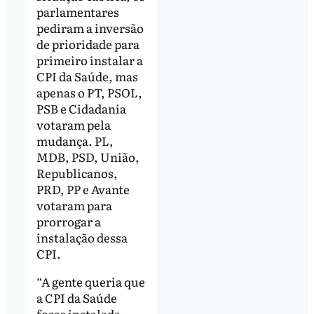
parlamentares
pediram a inversão
de prioridade para
primeiro instalar a
CPI da Saúde, mas
apenas o PT, PSOL,
PSB e Cidadania
votaram pela
mudança. PL,
MDB, PSD, União,
Republicanos,
PRD, PP e Avante
votaram para
prorrogar a
instalação dessa
CPI.
“A gente queria que
a CPI da Saúde
fosse instalada