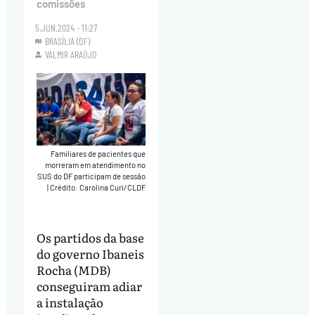
comissões
5.JUN.2024 - 11:27
BRASÍLIA (DF)
VALMIR ARAÚJO
Familiares de pacientes que
morreram em atendimento no
SUS do DF participam de sessão
|
Crédito: Carolina Curi/CLDF
Os partidos da base
do governo Ibaneis
Rocha (MDB)
conseguiram adiar
a instalação