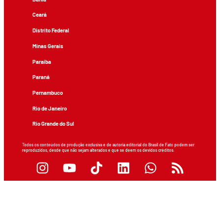
Ceará
Distrito Federal
Minas Gerais
Paraíba
Paraná
Pernambuco
Rio de Janeiro
Rio Grande do Sul
Todos os conteúdos de produção exclusiva e de autoria editorial do Brasil de Fato podem ser
reproduzidos, desde que não sejam alterados e que se deem os devidos créditos.