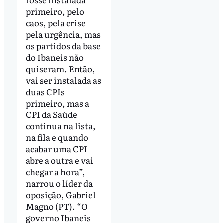
primeiro, pelo
caos, pela crise
pela urgência, mas
os partidos da base
do Ibaneis não
quiseram. Então,
vai ser instalada as
duas CPIs
primeiro, mas a
CPI da Saúde
continua na lista,
na fila e quando
acabar uma CPI
abre a outra e vai
chegar a hora”,
narrou o líder da
oposição, Gabriel
Magno (PT). “O
governo Ibaneis