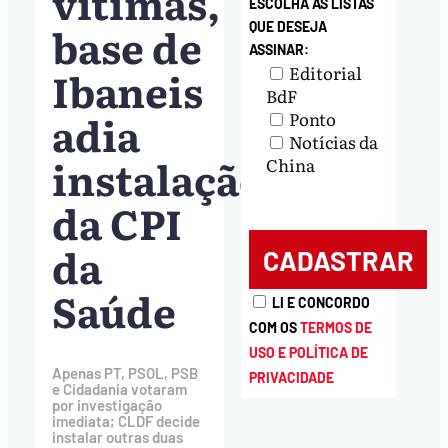
vítimas,
ESCOLHA AS LISTAS
base de
QUE DESEJA
ASSINAR:
Editorial
Ibaneis
BdF
adia
Ponto
Notícias da
instalação
China
da CPI
da
Saúde
LI E CONCORDO
COM OS
TERMOS DE
USO E POLÍTICA DE
Apenas PT, PSOL, PSB
PRIVACIDADE
e Cidadania votaram
por investigação
imediata; CLDF decide
instalar outras duas