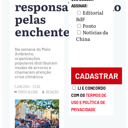
responsabilização
ASSINAR:
Editorial
pelas
BdF
Ponto
enchentes
Notícias da
China
Na semana do Meio
Ambiente,
organizações
populares distribuíram
mudas de árvores e
chamaram atenção
crise climática
7.JUN.2024 - 22:55
LI E CONCORDO
PORTO ALEGRE
REDAÇÃO
COM OS
TERMOS DE
USO E POLÍTICA DE
PRIVACIDADE