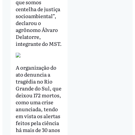
que somos
centelha de justiça
socioambiental”,
declarou o
agrônomo Álvaro
Delatorre,
integrante do MST.
A organização do
ato denuncia a
tragédia no Rio
Grande do Sul, que
deixou 172 mortos,
como uma crise
anunciada, tendo
em vista os alertas
feitos pela ciência
há mais de 30 anos