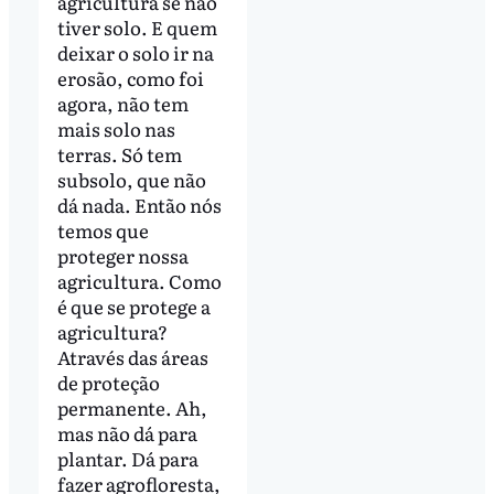
agricultura se não
tiver solo. E quem
deixar o solo ir na
erosão, como foi
agora, não tem
mais solo nas
terras. Só tem
subsolo, que não
dá nada. Então nós
temos que
proteger nossa
agricultura. Como
é que se protege a
agricultura?
Através das áreas
de proteção
permanente. Ah,
mas não dá para
plantar. Dá para
fazer agrofloresta,