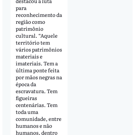
destacou a luta
para
reconhecimento da
região como
patrimônio
cultural. “Aquele
território tem
vários patrimônios
materiais e
imateriais. Tem a
última ponte feita
por mãos negras na
época da
escravatura. Tem
figueiras
centenárias. Tem
toda uma
comunidade, entre
humanos e não
humanos, dentro