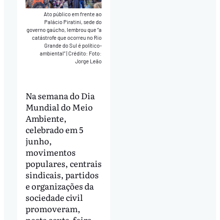
Ato público em frente ao
Palácio Piratini, sede do
governo gaúcho, lembrou que “a
catástrofe que ocorreu no Rio
Grande do Sul é político-
ambiental”
|
Crédito: Foto:
Jorge Leão
Na semana do Dia
Mundial do Meio
Ambiente,
celebrado em 5
junho,
movimentos
populares, centrais
sindicais, partidos
e organizações da
sociedade civil
promoveram,
nesta sexta-feira