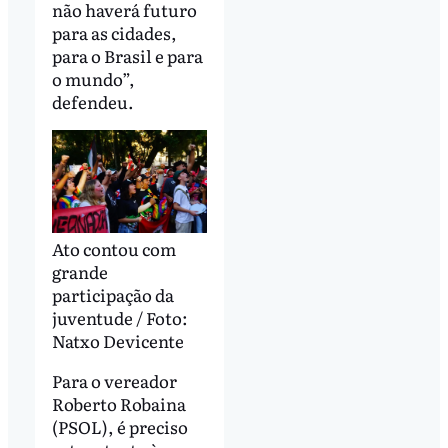
não haverá futuro
para as cidades,
para o Brasil e para
o mundo”,
defendeu.
Ato contou com
grande
participação da
juventude / Foto:
Natxo Devicente
Para o vereador
Roberto Robaina
(PSOL), é preciso