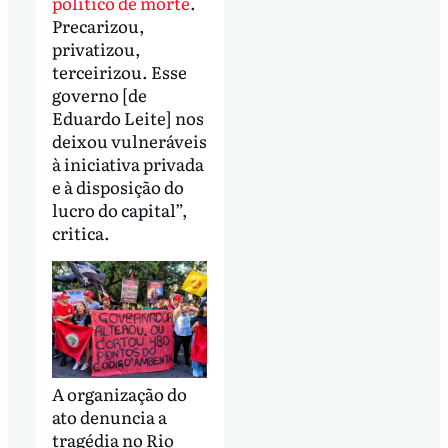
político de morte
.
Precarizou,
privatizou,
terceirizou. Esse
governo [de
Eduardo Leite] nos
deixou vulneráveis
à iniciativa privada
e à disposição do
lucro do capital”,
critica.
A organização do
ato denuncia a
tragédia no Rio