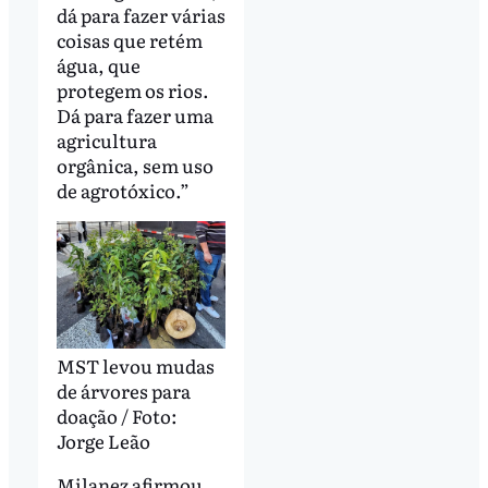
dá para fazer várias
coisas que retém
água, que
protegem os rios.
Dá para fazer uma
agricultura
orgânica, sem uso
de agrotóxico.”
MST levou mudas
de árvores para
doação / Foto:
Jorge Leão
Milanez afirmou