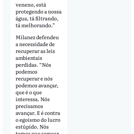
veneno, está
protegendo a nossa
água, tá filtrando,
tá melhorando.”
Milanez defendeu
a necessidade de
recuperar as leis
ambientais
perdidas. “Nós
podemos
recuperar e nós
podemos avançar,
que é o que
interessa. Nós
precisamos
avançar. E é contra
o egoísmo do lucro
estúpido. Nós
temos que semear