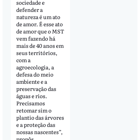
sociedade e
defender a
natureza é um ato
de amor. É esse ato
de amor que o MST
vem fazendo há
mais de 40 anos em
seus territórios,
com a
agroecologia, a
defesa do meio
ambiente e a
preservação das
águas e rios.
Precisamos
retomar sim o
plantio das árvores
e a proteção das
nossas nascentes”,
propôs.