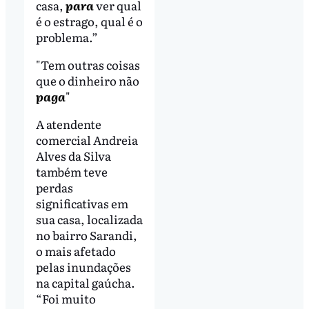
casa,
para
ver qual
é o estrago, qual é o
problema.”
"Tem outras coisas
que o dinheiro não
paga
"
A atendente
comercial Andreia
Alves da Silva
também teve
perdas
significativas em
sua casa, localizada
no bairro Sarandi,
o mais afetado
pelas inundações
na capital gaúcha.
“Foi muito