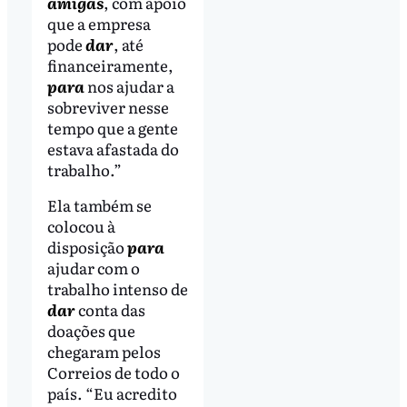
amigas
, com apoio
que a empresa
pode
dar
, até
financeiramente,
para
nos ajudar a
sobreviver nesse
tempo que a gente
estava afastada do
trabalho.”
Ela também se
colocou à
disposição
para
ajudar com o
trabalho intenso de
dar
conta das
doações que
chegaram pelos
Correios de todo o
país. “Eu acredito