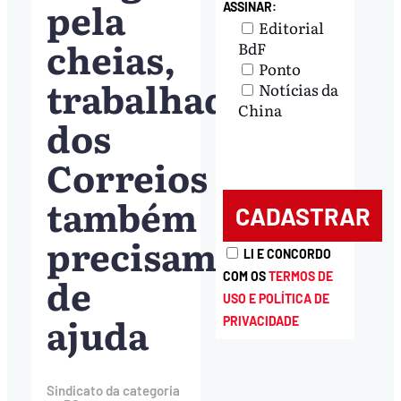
pela
ASSINAR:
Editorial
cheias,
BdF
Ponto
trabalhadores
Notícias da
China
dos
Correios
também
precisam
LI E CONCORDO
de
COM OS
TERMOS DE
USO E POLÍTICA DE
ajuda
PRIVACIDADE
Sindicato da categoria