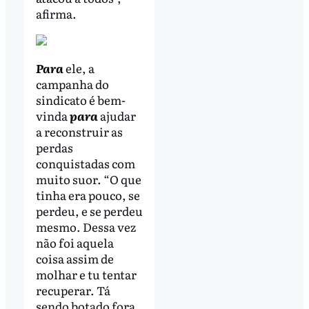
afirma.
Para
ele, a
campanha do
sindicato é bem-
vinda
para
ajudar
a reconstruir as
perdas
conquistadas com
muito suor. “O que
tinha era pouco, se
perdeu, e se perdeu
mesmo. Dessa vez
não foi aquela
coisa assim de
molhar e tu tentar
recuperar. Tá
sendo botado fora