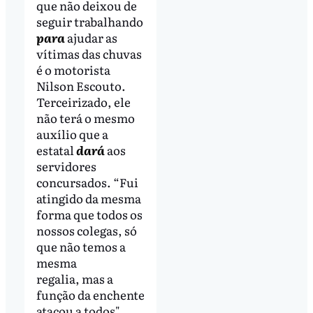
que não deixou de
seguir trabalhando
para
ajudar as
vítimas das chuvas
é o motorista
Nilson Escouto.
Terceirizado, ele
não terá o mesmo
auxílio que a
estatal
dará
aos
servidores
concursados. “Fui
atingido da mesma
forma que todos os
nossos colegas, só
que não temos a
mesma
regalia, mas a
função da enchente
atacou a todos",