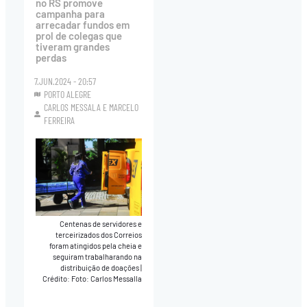
no RS promove
campanha para
arrecadar fundos em
prol de colegas que
tiveram grandes
perdas
7.JUN.2024 - 20:57
PORTO ALEGRE
CARLOS MESSALA
E
MARCELO
FERREIRA
Centenas de servidores e
terceirizados dos Correios
foram atingidos pela cheia e
seguiram trabalharando na
distribuição de doações
|
Crédito: Foto: Carlos Messalla