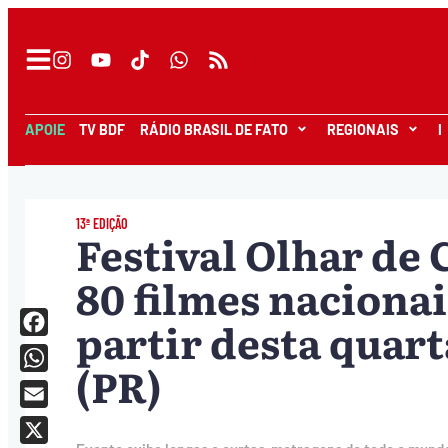
APOIE
TV BDF
RÁDIO BRASIL DE FATO
REGIONAIS
I
13ª EDIÇÃO
Festival Olhar de
80 filmes nacionai
partir desta quart
Facebook
(PR)
WhatsApp
Email