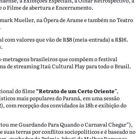
aense, a Exibições Especiais, a Olhar Retrospectivo, a
 e o Filme de abertura e Encerramento.
emark Mueller, na Ópera de Arame e também no Teatro
.
cial com valores que vão de R$8 (meia-entrada) a R$16.
s.
tas-metragens brasileiros que compõem o festival
a de streaming Itaú Cultural Play para todo o Brasil.
cional do filme
“Retrato de um Certo Oriente
”,
ísticos mais populares do Paraná, em uma sessão
2), com recepção dos convidados às 18h e exibição do
stou me Guardando Para Quando o Carnaval Chegar”),
 suas terras por conflitos sociopolíticos e é baseado no
um, ganhador do Prêmio Jabuti de Melhor Romance