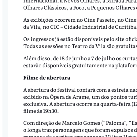
Internacional, a Novos Olhares, a Mirada Paran
Olhares Clássicos, a Foco, a Pequenos Olhares
As exibições ocorrem no Cine Passeio, no Cin
da Vila, no CIC – Cidade Industrial de Curitiba
Os ingressos já estão disponíveis pelo site ofi
Todas as sessões no Teatro da Vila são gratuita
Além disso, de 18 de junho a 7 de julho os cur
estarão disponíveis gratuitamente na plataform
Filme de abertura
A abertura do festival contará com a estreia na
exibido na Ópera de Arame, um dos pontos tur
exclusiva. A abertura ocorre na quarta-feira (1
filme às 19h30.
Com direção de Marcelo Gomes (“Paloma”, “E
o longa traz personagens que foram expulsos de
romance do escritor amazonense Milton Hato