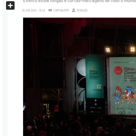
Evento exibe longas e curtas-metragens de todo o mundo
X
10.JUN.2024 - 15:43
CURITIBA (PR)
REDAÇÃO
Share