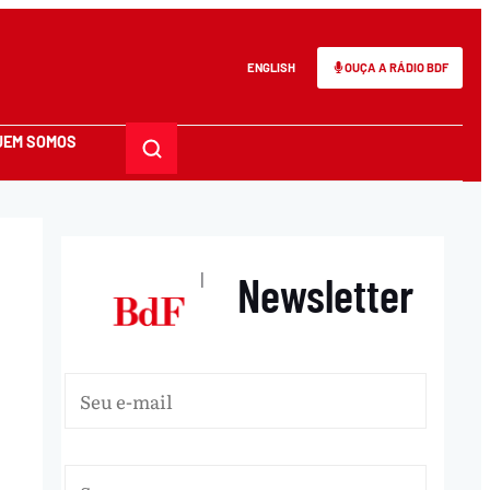
ENGLISH
OUÇA A RÁDIO BDF
UEM SOMOS
Newsletter
|