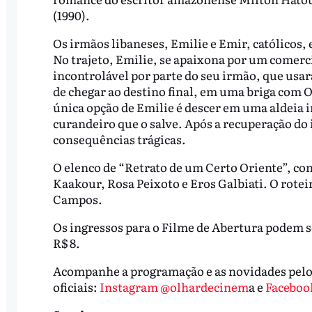
(1990).
Os irmãos libaneses, Emilie e Emir, católico
No trajeto, Emilie, se apaixona por um come
incontrolável por parte do seu irmão, que usará
de chegar ao destino final, em uma briga com 
única opção de Emilie é descer em uma aldeia 
curandeiro que o salve. Após a recuperação do
consequências trágicas.
O elenco de “Retrato de um Certo Oriente”, co
Kaakour, Rosa Peixoto e Eros Galbiati. O rot
Campos.
Os ingressos para o Filme de Abertura podem s
R$ 8.
Acompanhe a programação e as novidades pelo 
oficiais:
Instagram @olhardecinem
a e
Faceboo