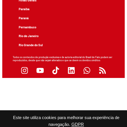
Minas Gerais
Paraíba
Paraná
Pernambuco
Rio de Janeiro
Rio Grande do Sul
Todos os conteúdos de produção exclusiva e de autoria editorial do Brasil de Fato podem ser
reproduzidos, desde que não sejam alterados e que se deem os devidos créditos.
Este site utiliza cookies para melhorar sua experiência de
navegação.
GDPR