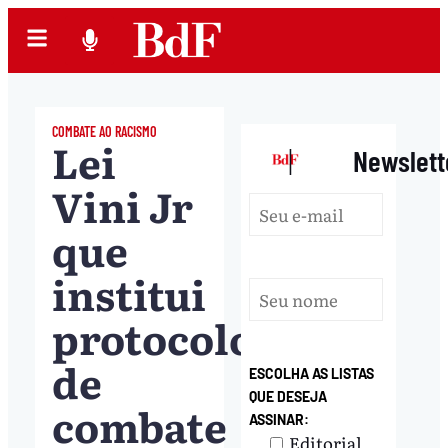
COMBATE AO RACISMO
Lei
|
Newslett
Vini Jr
que
institui
protocolo
de
ESCOLHA AS LISTAS
QUE DESEJA
combate
ASSINAR:
Editorial