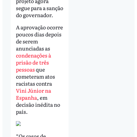
projeto agora
segue para a sanção
do governador.
A aprovação ocorre
poucos dias depois
de serem
anunciadas as
condenações à
prisão de três
pessoas
que
cometeram atos
racistas contra
Vini Júnior na
Espanha
, em
decisão inédita no
país.
“Os casos de