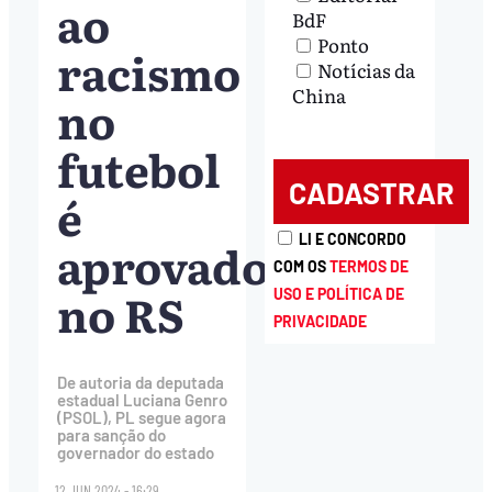
ao
BdF
Ponto
racismo
Notícias da
China
no
futebol
é
LI E CONCORDO
aprovado
COM OS
TERMOS DE
no RS
USO E POLÍTICA DE
PRIVACIDADE
De autoria da deputada
estadual Luciana Genro
(PSOL), PL segue agora
para sanção do
governador do estado
12.JUN.2024 - 16:29