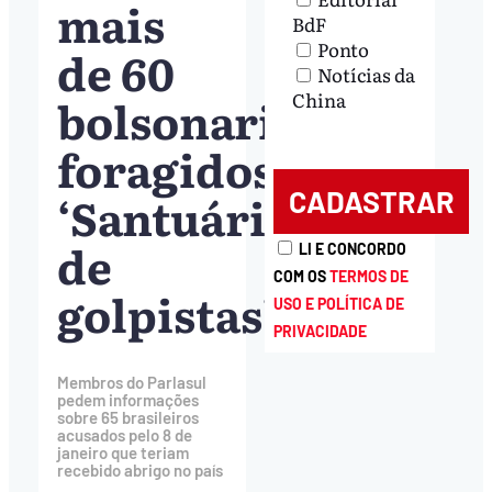
mais
BdF
Ponto
de 60
Notícias da
China
bolsonaristas
foragidos:
‘Santuário
de
LI E CONCORDO
COM OS
TERMOS DE
golpistas’
USO E POLÍTICA DE
PRIVACIDADE
Membros do Parlasul
pedem informações
sobre 65 brasileiros
acusados pelo 8 de
janeiro que teriam
recebido abrigo no país