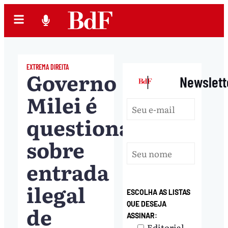
EXTREMA DIREITA
Governo
|
Newslett
Milei é
questionado
sobre
entrada
ilegal
ESCOLHA AS LISTAS
QUE DESEJA
de
ASSINAR:
Editorial