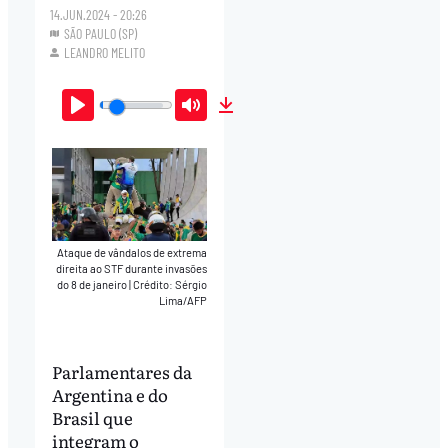
14.JUN.2024 - 20:26
SÃO PAULO (SP)
LEANDRO MELITO
Play
Mute
Download
Ataque de vândalos de extrema
direita ao STF durante invasões
do 8 de janeiro
|
Crédito: Sérgio
Lima/AFP
Parlamentares da
Argentina e do
Brasil que
integram o