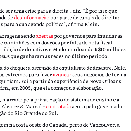
ser uma crise para a direita”, diz. “É por isso que
ada de
desinformação
por parte de canais de direita:
s para a sua agenda política”, afirma Klein.
barragens sendo
abertas
por governos para inundar as
e caminhões com doações por falta de nota fiscal,
 proibição de donativos e Madonna doando R$10 milhões
 news
que ganharam as redes no último período.
a do choque: a ascensão do capitalismo de desastre
. Nele,
os extremos para fazer
avançar
seus negócios de forma
iriam. Foi a partir da experiência de Nova Orleans
rina, em 2005, que ela começou a elaboração.
 marcado pela privatização do sistema de ensino e a
a Alvarez & Marsal –
contratada
agora pelo governador
ção do Rio Grande do Sul.
em na costa oeste do Canadá, perto de Vancouver, a