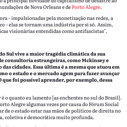
 a principal novidade do capitalismo de desastre ao
inundações de Nova Orleans e de
Porto Alegre
.
gora – impulsionadas pela monetização nas redes, a
o – elas se tornam uma indústria por si só. Assim,
icas visionárias entendidas como antifascistas".
do Sul vive a maior tragédia climática da sua
e consultoria estrangeiras, como Mckinsey e
o das cidades. Essa última é a mesma que atuou em
omo o estado e o mercado agem para fazer avançar
 que foi possível aprender, por exemplo, dessa
r é o quanto eu lamento [as enchentes no sul do Brasil].
Porto Alegre algumas vezes por causa do Fórum Social
de o estado estar nas mãos de políticos de direita no
, coletiva e democrática muito profunda.