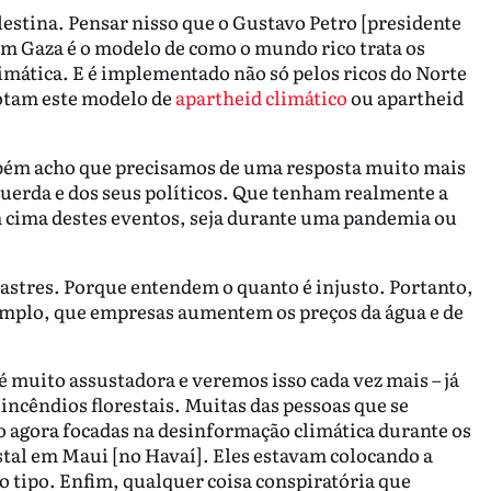
lestina. Pensar nisso que o Gustavo Petro [presidente
em Gaza é o modelo de como o mundo rico trata os
limática. E é implementado não só pelos ricos do Norte
otam este modelo de
apartheid climático
ou apartheid
mbém acho que precisamos de uma resposta muito mais
squerda e dos seus políticos. Que tenham realmente a
 cima destes eventos, seja durante uma pandemia ou
sastres. Porque entendem o quanto é injusto. Portanto,
xemplo, que empresas aumentem os preços da água e de
 muito assustadora e veremos isso cada vez mais – já
ncêndios florestais. Muitas das pessoas que se
o agora focadas na desinformação climática durante os
stal em Maui [no Havaí]. Eles estavam colocando a
do tipo. Enfim, qualquer coisa conspiratória que