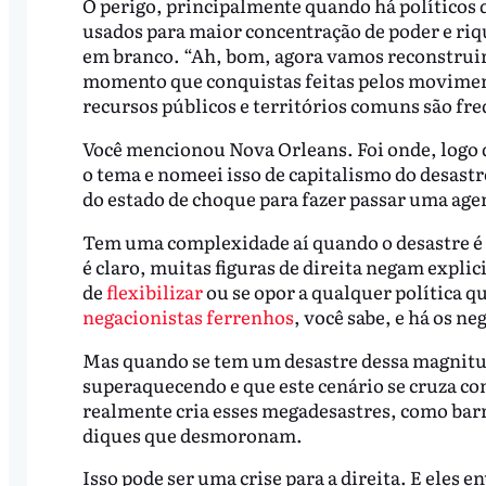
O perigo, principalmente quando há políticos 
usados para maior concentração de poder e riq
em branco. “Ah, bom, agora vamos reconstruir”
momento que conquistas feitas pelos moviment
recursos públicos e territórios comuns são fr
Você mencionou Nova Orleans. Foi onde, logo d
o tema e nomeei isso de capitalismo do desastr
do estado de choque para fazer passar uma agen
Tem uma complexidade aí quando o desastre é 
é claro, muitas figuras de direita negam explic
de
flexibilizar
ou se opor a qualquer política q
negacionistas ferrenhos
, você sabe, e há os n
Mas quando se tem um desastre dessa magnitude
superaquecendo e que este cenário se cruza com
realmente cria esses megadesastres, como bar
diques que desmoronam.
Isso pode ser uma crise para a direita. E eles 