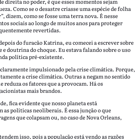
de direita no poder, é que esses momentos sejam
ueza. Como se o desastre criasse uma espécie de folha
, dizem, como se fosse uma terra nova. É nesse
os sociais ao longo de muitos anos para proteger
equentemente revertidas.
epois do furacão Katrina, eu comecei a escrever sobre
e e doutrina do choque. Eu estava falando sobre o uso
da política pré-existente.
claramente impulsionado pela crise climática. Porque,
itamente a crise climática. Outras a negam no sentido
ue reduza os fatores que a provocam. Há os
egacionistas mais brandos.
, fica evidente que nosso planeta está
 as políticas neoliberais. É essa junção o que
ragens que colapsam ou, no caso de Nova Orleans,
entendem isso, pois a população está vendo as razões