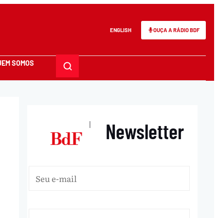
ENGLISH
OUÇA A RÁDIO BDF
UEM SOMOS
Newsletter
|