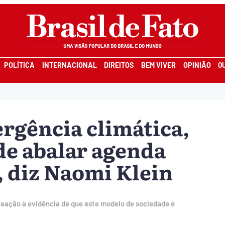
POLÍTICA
INTERNACIONAL
DIREITOS
BEM VIVER
OPINIÃO
Q
rgência climática,
de abalar agenda
a, diz Naomi Klein
reação à evidência de que este modelo de sociedade é