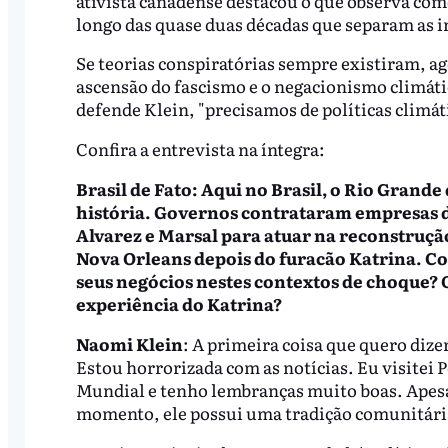
ativista canadense destacou o que observa como
longo das quase duas décadas que separam as 
Se teorias conspiratórias sempre existiram, a
ascensão do fascismo e o negacionismo climátic
defende Klein, "precisamos de políticas climát
Confira a entrevista na íntegra:
Brasil de Fato: Aqui no Brasil, o Rio Grande 
história. Governos contrataram empresas d
Alvarez e Marsal para atuar na reconstruçã
Nova Orleans depois do furacão Katrina. C
seus negócios nestes contextos de choque? O
experiência do Katrina?
Naomi Klein
: A primeira coisa que quero dize
Estou horrorizada com as notícias. Eu visitei 
Mundial e tenho lembranças muito boas. Apesar 
momento, ele possui uma tradição comunitária