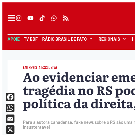
APOIE
TV BDF
RÁDIO BRASIL DE FATO
REGIONAIS
I
ENTREVISTA EXCLUSIVA
Ao evidenciar eme
tragédia no RS po
política da direit
Facebook
WhatsApp
Para a autora canadense, fake news sobre o RS são uma 
Email
insustentável