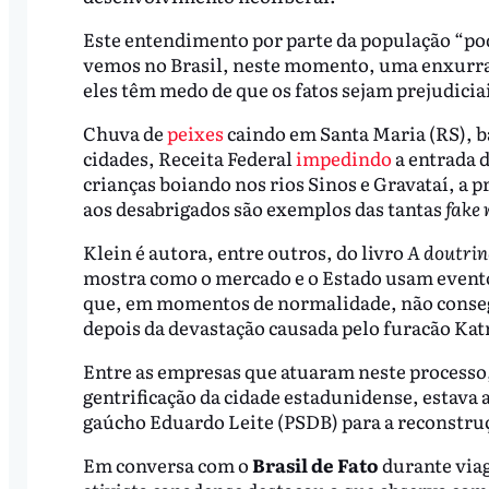
Este entendimento por parte da população “pode 
vemos no Brasil, neste momento, uma enxurr
eles têm medo de que os fatos sejam prejudiciai
Chuva de
peixes
caindo em Santa Maria (RS), 
cidades, Receita Federal
impedindo
a entrada d
crianças boiando nos rios Sinos e Gravataí, a
aos desabrigados são exemplos das tantas
fake
Klein é autora, entre outros, do livro
A doutrin
mostra como o mercado e o Estado usam event
que, em momentos de normalidade, não consegu
depois da devastação causada pelo furacão Kat
Entre as empresas que atuaram neste processo,
gentrificação da cidade estadunidense, estava 
gaúcho Eduardo Leite (PSDB) para a reconstru
Em conversa com o
Brasil de Fato
durante viag