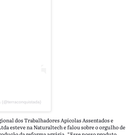
a (@terraconquistada)
gional dos Trabalhadores Apícolas Assentados e
da esteve na Naturaltech e falou sobre o orgulho de
produção da reforma agrária. “Esse nosso produto