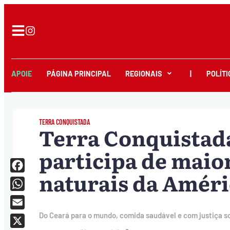
APOIE
PÁGINA PRINCIPAL
REGIONAIS
|
POLÍTI
TERRA CONQUISTADA
Terra Conquistad
participa de maior
naturais da Améri
Facebook
WhatsApp
Email
Do Ceará para o mundo, comida saudável e com justiça so